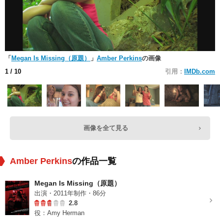
「
Megan Is Missing（原題）
」
Amber Perkins
の画像
1
/ 10
引用：
IMDb.com
画像を全て見る
Amber Perkins
の作品一覧
Megan Is Missing（原題）
出演・2011年制作・86分
2.8
役：Amy Herman