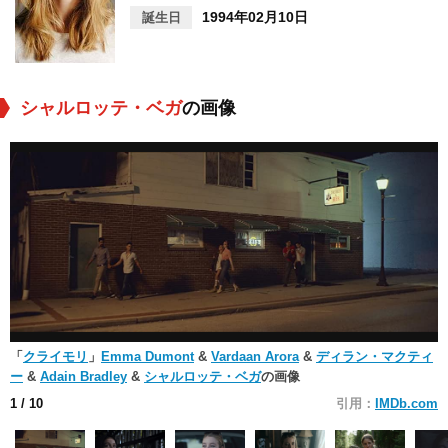
1994年02月10日
誕生日
シャルロッテ・ベガ
の画像
「
クライモリ
」
Emma Dumont
&
Vardaan Arora
&
ディラン・マクティ
ー
&
Adain Bradley
&
シャルロッテ・ベガ
の画像
1
/ 10
引用：
IMDb.com