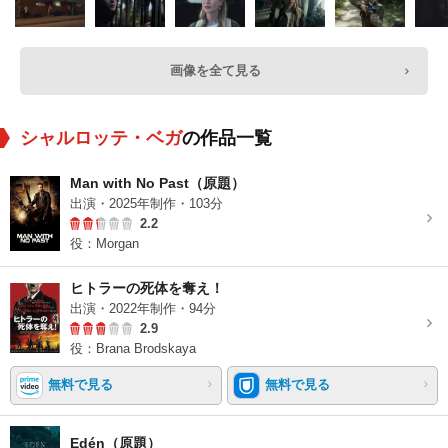
画像を全て見る
シャルロッテ・ベガ
の作品一覧
Man with No Past（原題）
出演・2025年制作・103分
2.2
役：Morgan
ヒトラーの死体を奪え！
出演・2022年制作・94分
2.9
役：Brana Brodskaya
無料で見る
無料で見る
Edén（原題）