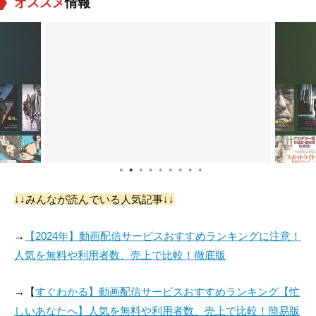
オススメ
情報
●
●
●
●
●
●
●
●
●
↓↓みんなが読んでいる人気記事↓↓
→
【2024年】動画配信サービスおすすめランキングに注意！
人気を無料や利用者数、売上で比較！徹底版
→【
すぐわかる】動画配信サービスおすすめランキング【忙
しいあなたへ】人気を無料や利用者数、売上で比較！簡易版