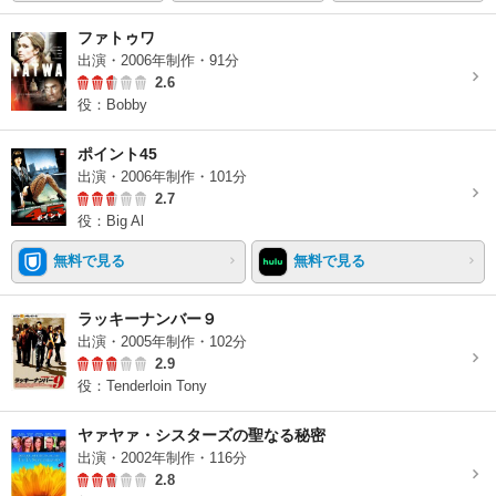
ファトゥワ
出演・2006年制作・91分
2.6
役：Bobby
ポイント45
出演・2006年制作・101分
2.7
役：Big Al
無料で見る
無料で見る
ラッキーナンバー９
出演・2005年制作・102分
2.9
役：Tenderloin Tony
ヤァヤァ・シスターズの聖なる秘密
出演・2002年制作・116分
2.8