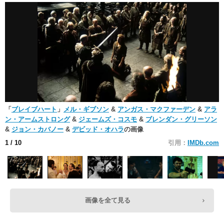
「
ブレイブハート
」
メル・ギブソン
&
アンガス・マクファーデン
&
アラ
ン・アームストロング
&
ジェームズ・コスモ
&
ブレンダン・グリーソン
&
ジョン・カバノー
&
デビッド・オハラ
の画像
1
/ 10
引用：
IMDb.com
画像を全て見る