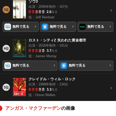
ソウ3
出演・2006年制作・107分
3位
2.6
/5.0
役：Jeff Reinhart
無料で見る
無料で見る
無料で見る
ロスト・シティZ 失われた黄金都市
出演・2016年制作・141分
4位
3.7
/5.0
役：James Murray
無料で見る
無料で見る
クレイドル・ウィル・ロック
出演・1999年制作・134分
5位
3.3
/5.0
役：Orson Welles
アンガス・マクファーデン
の画像