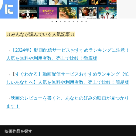
●
●
●
●
●
●
●
●
●
↓↓みんなが読んでいる人気記事↓↓
→
【2024年】動画配信サービスおすすめランキングに注意！
人気を無料や利用者数、売上で比較！徹底版
→【
すぐわかる】動画配信サービスおすすめランキング【忙
しいあなたへ】人気を無料や利用者数、売上で比較！簡易版
→
映画のレビューを書くと、あなたの好みの映画が見つかり
ます！
映画作品を探す