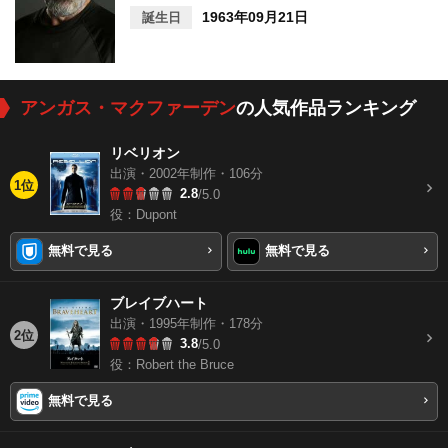
1963年09月21日
誕生日
アンガス・マクファーデン
の人気作品ランキング
リベリオン
出演・2002年制作・106分
1位
2.8
/5.0
役：Dupont
無料で見る
無料で見る
ブレイブハート
出演・1995年制作・178分
2位
3.8
/5.0
役：Robert the Bruce
無料で見る