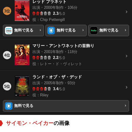
レッド プラネット
出演・2000年制作・106分
3位
2.3
/5.0
役：Chip Pettengill
無料で見る
無料で見る
無料で見る
マリー・アントワネットの首飾り
出演・2001年制作・118分
4位
2.2
/5.0
役：レトー・ド・ヴィレット
ランド・オブ・ザ・デッド
出演・2005年制作・93分
5位
3.4
/5.0
役：Riley
無料で見る
サイモン・ベイカー
の画像