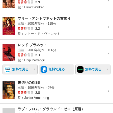
2.9
役：David Walker
マリー・アントワネットの首飾り
出演・2001年制作・118分
2.2
役：レトー・ド・ヴィレット
レッド プラネット
出演・2000年制作・106分
2.3
役：Chip Pettengill
無料で見る
無料で見る
無料で見る
裏切りのKiSS
出演・1998年制作・97分
2.8
役：Junior Armstrong
ラブ・フロム・グラウンド・ゼロ（原題）