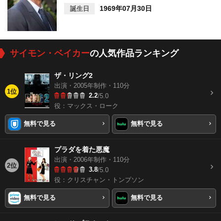
1969年07月30日
誕生日
サイモン・ベイカー
の人気作品ランキング
ザ・リング2
出演・2005年制作・110分
1位
2.2
/5.0
役：マックス・ローク
無料で見る
無料で見る
プラダを着た悪魔
出演・2006年制作・110分
2位
3.8
/5.0
役：クリスチャン・トンプソン
無料で見る
無料で見る