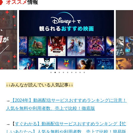
オススメ
情報
●
●
●
●
●
●
●
●
●
↓↓みんなが読んでいる人気記事↓↓
→
【2024年】動画配信サービスおすすめランキングに注意！
人気を無料や利用者数、売上で比較！徹底版
→【
すぐわかる】動画配信サービスおすすめランキング【忙
しいあなたへ】人気を無料や利用者数、売上で比較！簡易版