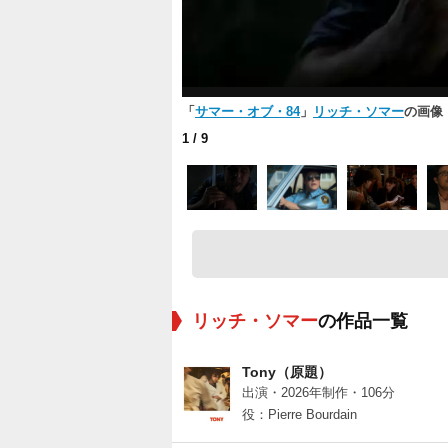
「
サマー・オブ・84
」
リッチ・ソマー
の画像
1
/ 9
リッチ・ソマー
の作品一覧
Tony（原題）
出演・2026年制作・106分
役：Pierre Bourdain