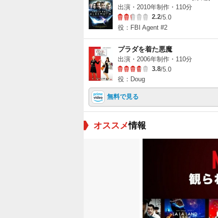
出演・2010年制作・110分
2.2
/5.0
役：FBI Agent #2
プラダを着た悪魔
出演・2006年制作・110分
3.8
/5.0
役：Doug
無料で見る
オススメ
情報