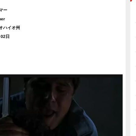
マー
er
オハイオ州
月02日