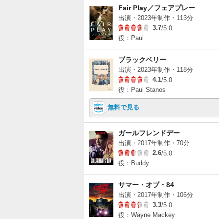
Fair Play／フェアプレー
出演・2023年制作・113分
3.7
/5.0
役：Paul
ブラックベリー
出演・2023年制作・118分
4.1
/5.0
役：Paul Stanos
無料で見る
ガールフレンドデー
出演・2017年制作・70分
2.6
/5.0
役：Buddy
サマー・オブ・84
出演・2017年制作・106分
3.3
/5.0
役：Wayne Mackey