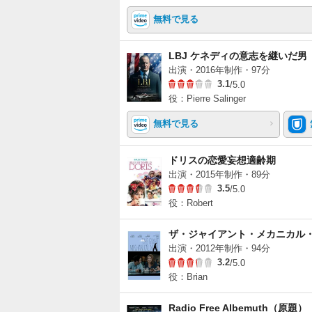
無料で見る
LBJ ケネディの意志を継いだ男
出演・2016年制作・97分
3.1
/5.0
役：Pierre Salinger
無料で見る
ドリスの恋愛妄想適齢期
出演・2015年制作・89分
3.5
/5.0
役：Robert
ザ・ジャイアント・メカニカル
出演・2012年制作・94分
3.2
/5.0
役：Brian
Radio Free Albemuth（原題）