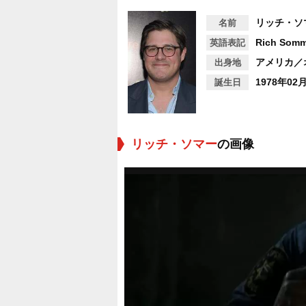
リッチ・ソ
名前
Rich Somm
英語表記
アメリカ／
出身地
1978年02
誕生日
リッチ・ソマー
の画像