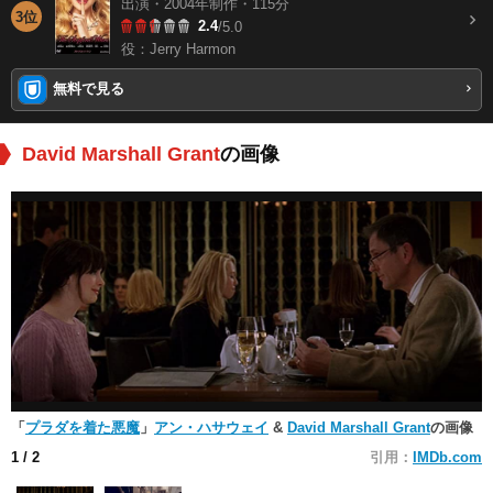
出演・2004年制作・115分
3位
2.4
/5.0
役：Jerry Harmon
無料で見る
David Marshall Grant
の画像
「
プラダを着た悪魔
」
アン・ハサウェイ
&
David Marshall Grant
の画像
1
/ 2
引用：
IMDb.com