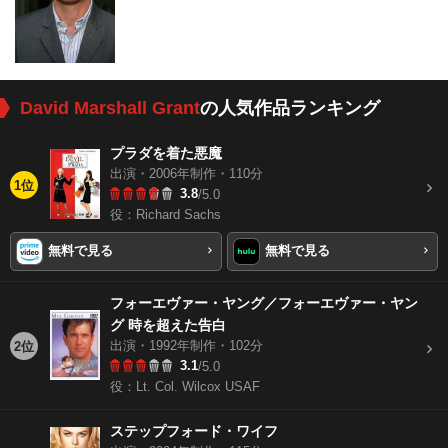
David Marshall Grant
の人気作品ランキング
プラダを着た悪魔
出演・2006年制作・110分
1位
3.8
/5.0
役：Richard Sachs
無料で見る
無料で見る
フォーエヴァー・ヤング／フォーエヴァー・ヤン
グ 時を超えた告白
出演・1992年制作・102分
2位
3.1
/5.0
役：Lt. Col. Wilcox USAF
ステップフォード・ワイフ