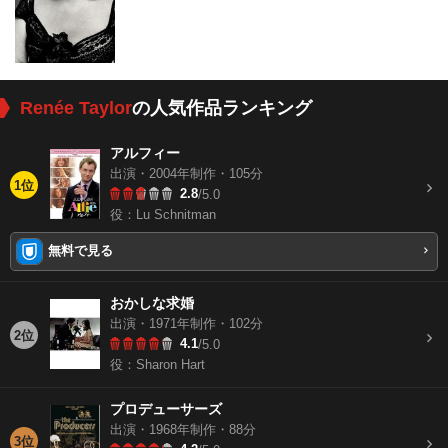
Renée Taylor
の人気作品ランキング
アルフィー
出演・2004年制作・105分
1位
2.8
/5.0
役：Lu Schnitman
無料で見る
おかしな求婚
出演・1971年制作・102分
2位
4.1
/5.0
役：Sharon Hart
プロデューサーズ
出演・1968年制作・88分
3位