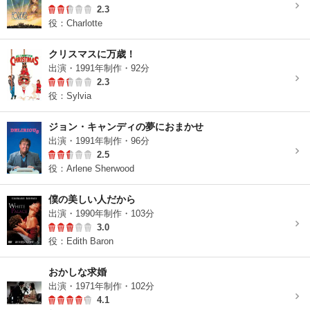
2.3
役：Charlotte
クリスマスに万歳！
出演・1991年制作・92分
2.3
役：Sylvia
ジョン・キャンディの夢におまかせ
出演・1991年制作・96分
2.5
役：Arlene Sherwood
僕の美しい人だから
出演・1990年制作・103分
3.0
役：Edith Baron
おかしな求婚
出演・1971年制作・102分
4.1