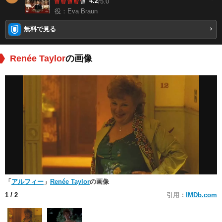
4.2
/5.0
役：Eva Braun
無料で見る
Renée Taylor
の画像
「
アルフィー
」
Renée Taylor
の画像
1
/ 2
引用：
IMDb.com