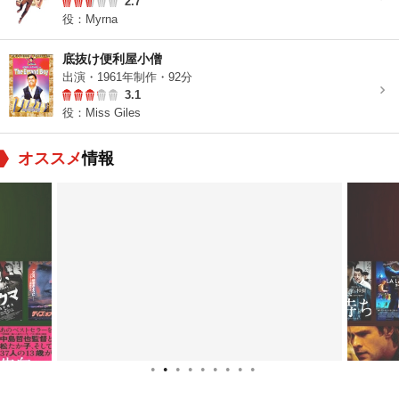
2.7
役：Myrna
底抜け便利屋小僧
出演・1961年制作・92分
3.1
役：Miss Giles
オススメ
情報
●
●
●
●
●
●
●
●
●