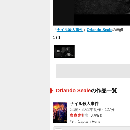
「
ナイル殺人事件
」
Orlando Seale
の画像
1
/ 1
Orlando Seale
の作品一覧
ナイル殺人事件
出演・2022年制作・127分
3.4
/5.0
役：Captain Rens