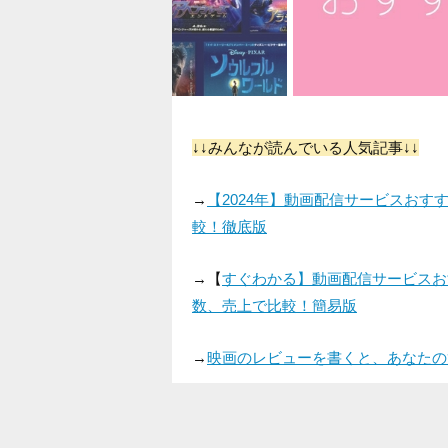
↓↓みんなが読んでいる人気記事↓↓
→
【2024年】動画配信サービスお
較！徹底版
→【
すぐわかる】動画配信サービスお
数、売上で比較！簡易版
→
映画のレビューを書くと、あなたの