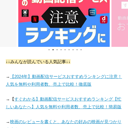
●
●
●
●
●
●
●
●
●
↓↓みんなが読んでいる人気記事↓↓
→
【2024年】動画配信サービスおすすめランキングに注意！
人気を無料や利用者数、売上で比較！徹底版
→【
すぐわかる】動画配信サービスおすすめランキング【忙
しいあなたへ】人気を無料や利用者数、売上で比較！簡易版
→
映画のレビューを書くと、あなたの好みの映画が見つかり