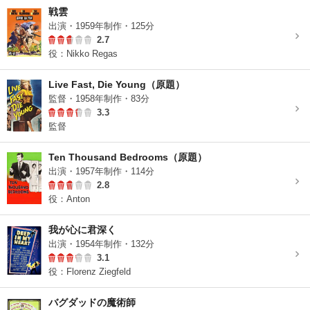
戦雲
出演・1959年制作・125分
2.7
役：Nikko Regas
Live Fast, Die Young（原題）
監督・1958年制作・83分
3.3
監督
Ten Thousand Bedrooms（原題）
出演・1957年制作・114分
2.8
役：Anton
我が心に君深く
出演・1954年制作・132分
3.1
役：Florenz Ziegfeld
バグダッドの魔術師