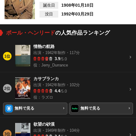
1908年01月10日
誕生日
1992年03月29日
没日
ポール・ヘンリード
の人気作品ランキング
情熱の航路
出演・1942年制作・117分
1位
3.9
/5.0
役：Jerry_Durrance
カサブランカ
出演・1942年制作・102分
2位
4.4
/5.0
役：ラズロ
無料で見る
無料で見る
欲望の砂漠
出演・1949年制作・104分
3位