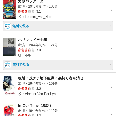
海賊バラクーダ
出演・1945年制作・100分
3.1
役：Laurent_Van_Horn
無料で見る
ハリウッド玉手箱
出演・1944年制作・124分
3.4
役：不明
無料で見る
復讐！反ナチ地下組織／裏切り者を消せ
出演・1944年制作・101分
3.2
役：Vincent Van Der Lyn
In Our Time（原題）
出演・1944年制作・110分
3.3