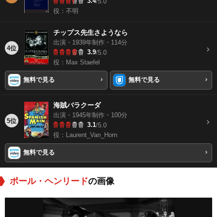
3.4
/5.0
役：不明
チップス先生さようなら
出演・1939年制作・114分
4位
3.9
/5.0
役：Max Staefel
無料で見る
無料で見る
海賊バラクーダ
出演・1945年制作・100分
5位
3.1
/5.0
役：Laurent_Van_Horn
無料で見る
ポール・ヘンリード
の画像