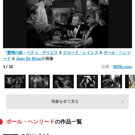
「
愛憎の曲
」
ベティ・デイビス
&
クロード・レインズ
&
ポール・ヘンリ
ード
&
Jean De Briac
の画像
1
/ 10
引用：
IMDb.com
画像を全て見る
ポール・ヘンリード
の作品一覧