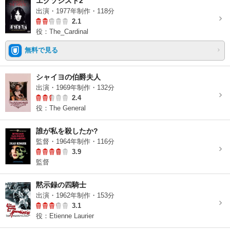
エクソシスト2
出演・1977年制作・118分
2.1
役：The_Cardinal
無料で見る
シャイヨの伯爵夫人
出演・1969年制作・132分
2.4
役：The General
誰が私を殺したか?
監督・1964年制作・116分
3.9
監督
黙示録の四騎士
出演・1962年制作・153分
3.1
役：Etienne Laurier