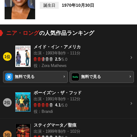
1970年10月30日
誕生日
ニア・ロング
の人気作品ランキング
メイド・イン・アメリカ
出演・1993年制作・111分
1位
2.5
/5.0
役：Zora Mathews
無料で見る
無料で見る
ボーイズ'ン・ザ・フッド
出演・1991年制作・112分
2位
4.1
/5.0
役：Brandi
スティグマータ／聖痕
出演・1999年制作・102分
3位