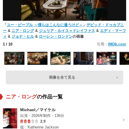
「
ユー・ピープル ～僕らはこんなに違うけど～
」
デビッド・ドゥカブニ
ー
&
ニア・ロング
&
ジュリア・ルイス＝ドレイファス
&
エディ・マーフ
ィ
&
ジョナ・ヒル
&
ローレン・ロンドン
の画像
1
/ 10
引用：
IMDb.com
画像を全て見る
ニア・ロング
の作品一覧
Michael／マイケル
出演・2026年制作・136分
2.9
役：Katherine Jackson