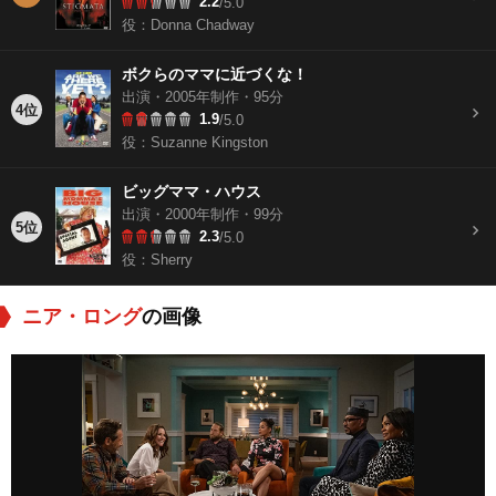
2.2
/5.0
役：Donna Chadway
ボクらのママに近づくな！
出演・2005年制作・95分
4位
1.9
/5.0
役：Suzanne Kingston
ビッグママ・ハウス
出演・2000年制作・99分
5位
2.3
/5.0
役：Sherry
ニア・ロング
の画像