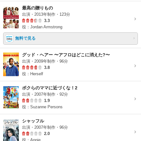
最高の贈りもの
出演・2013年制作・123分
3.3
役：Jordan Armstrong
無料で見る
グッド・ヘアー 〜アフロはどこに消えた?〜
出演・2009年制作・96分
3.8
役：Herself
ボクらのママに近づくな！2
出演・2007年制作・92分
1.9
役：Suzanne Persons
シャッフル
出演・2007年制作・96分
2.0
役：Annie