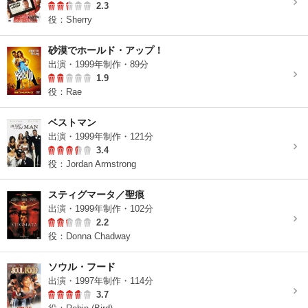
2.3
役：Sherry
砂漠でホールド・アップ！
出演・1999年制作・89分
1.9
役：Rae
ベストマン
出演・1999年制作・121分
3.4
役：Jordan Armstrong
スティグマータ／聖痕
出演・1999年制作・102分
2.2
役：Donna Chadway
ソウル・フード
出演・1997年制作・114分
3.7