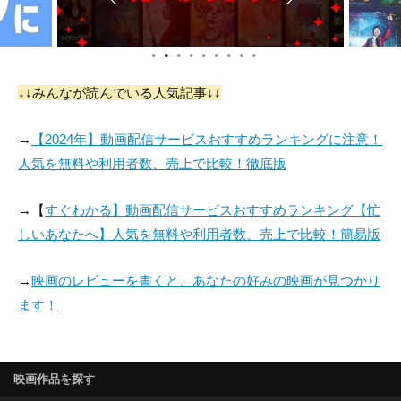
●
●
●
●
●
●
●
●
●
↓↓みんなが読んでいる人気記事↓↓
→
【2024年】動画配信サービスおすすめランキングに注意！
人気を無料や利用者数、売上で比較！徹底版
→【
すぐわかる】動画配信サービスおすすめランキング【忙
しいあなたへ】人気を無料や利用者数、売上で比較！簡易版
→
映画のレビューを書くと、あなたの好みの映画が見つかり
ます！
映画作品を探す