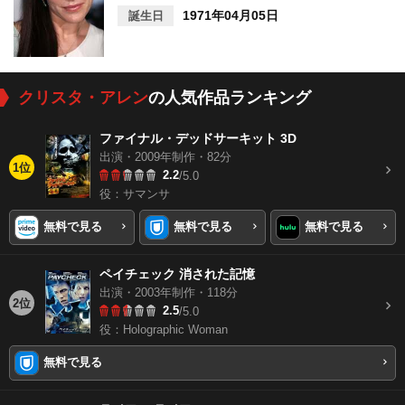
1971年04月05日
誕生日
クリスタ・アレン
の人気作品ランキング
ファイナル・デッドサーキット 3D
出演・2009年制作・82分
1位
2.2
/5.0
役：サマンサ
無料で見る
無料で見る
無料で見る
ペイチェック 消された記憶
出演・2003年制作・118分
2位
2.5
/5.0
役：Holographic Woman
無料で見る