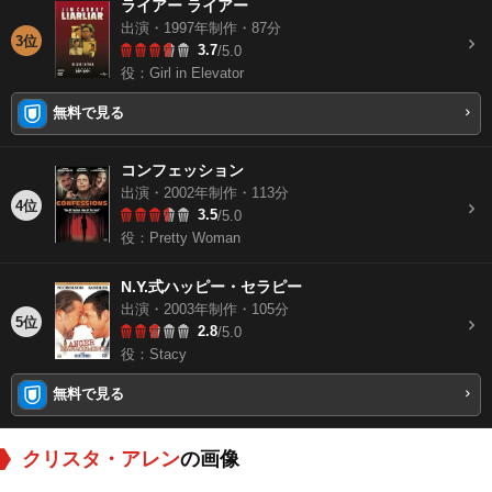
ライアー ライアー
出演・1997年制作・87分
3位
3.7
/5.0
役：Girl in Elevator
無料で見る
コンフェッション
出演・2002年制作・113分
4位
3.5
/5.0
役：Pretty Woman
N.Y.式ハッピー・セラピー
出演・2003年制作・105分
5位
2.8
/5.0
役：Stacy
無料で見る
クリスタ・アレン
の画像