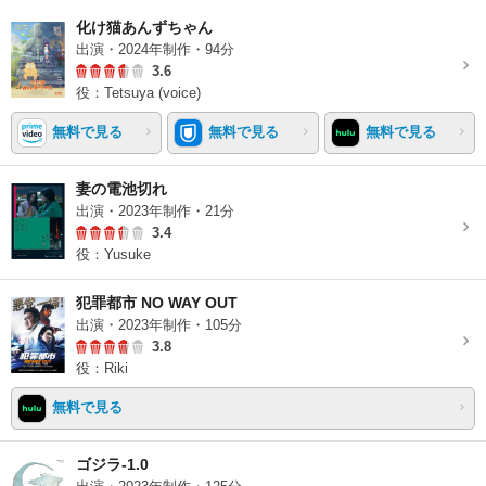
化け猫あんずちゃん
出演・2024年制作・94分
3.6
役：Tetsuya (voice)
無料で見る
無料で見る
無料で見る
妻の電池切れ
出演・2023年制作・21分
3.4
役：Yusuke
犯罪都市 NO WAY OUT
出演・2023年制作・105分
3.8
役：Riki
無料で見る
ゴジラ-1.0