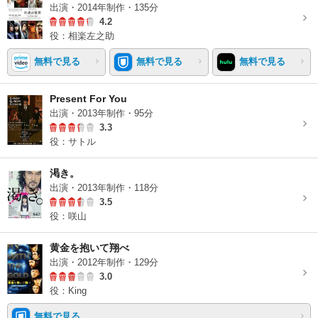
出演・2014年制作・135分
4.2
役：相楽左之助
無料で見る
無料で見る
無料で見る
Present For You
出演・2013年制作・95分
3.3
役：サトル
渇き。
出演・2013年制作・118分
3.5
役：咲山
黄金を抱いて翔べ
出演・2012年制作・129分
3.0
役：King
無料で見る