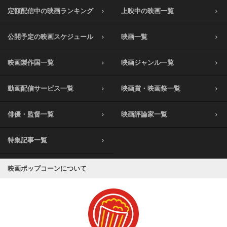
定額配信中の映画ランキング
上映中の映画一覧
公開予定の映画スケジュール
映画一覧
映画製作国一覧
映画ジャンル一覧
動画配信サービス一覧
映画賞・映画祭一覧
俳優・監督一覧
映画評論家一覧
特集記事一覧
映画ポップコーンについて