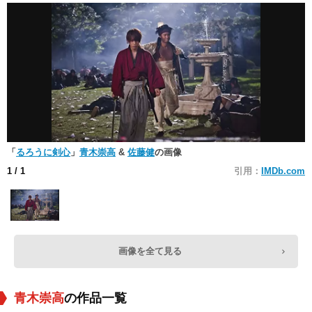
「
るろうに剣心
」
青木崇高
&
佐藤健
の画像
1
/ 1
引用：
IMDb.com
画像を全て見る
青木崇高
の作品一覧