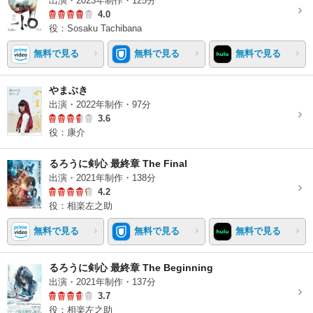
出演・2023年制作・125分
4.0
役：Sosaku Tachibana
無料で見る
無料で見る
無料で見る
やまぶき
出演・2022年制作・97分
3.6
役：康介
るろうに剣心 最終章 The Final
出演・2021年制作・138分
4.2
役：相楽左之助
無料で見る
無料で見る
無料で見る
るろうに剣心 最終章 The Beginning
出演・2021年制作・137分
3.7
役：相楽左之助