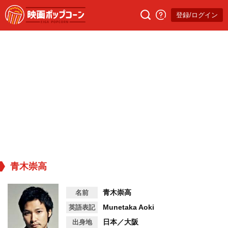
登録/ログイン
青木崇高
青木崇高
名前
Munetaka Aoki
英語表記
日本／大阪
出身地