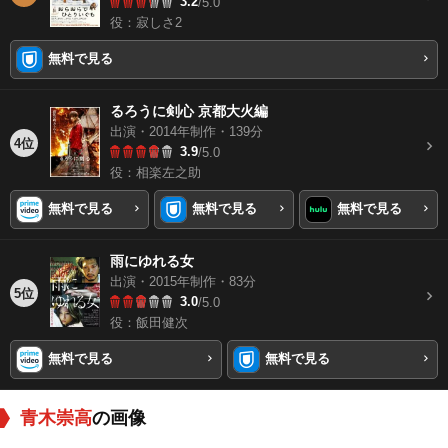
3.2
/5.0
役：寂しさ2
無料で見る
るろうに剣心 京都大火編
出演・2014年制作・139分
4位
3.9
/5.0
役：相楽左之助
無料で見る
無料で見る
無料で見る
雨にゆれる女
出演・2015年制作・83分
5位
3.0
/5.0
役：飯田健次
無料で見る
無料で見る
青木崇高
の画像