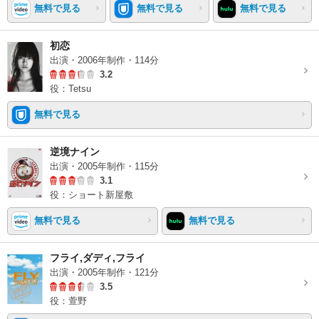
無料で見る
無料で見る
無料で見る
初恋
出演・2006年制作・114分
3.2
役：Tetsu
無料で見る
逆境ナイン
出演・2005年制作・115分
3.1
役：ショート新屋敷
無料で見る
無料で見る
フライ,ダディ,フライ
出演・2005年制作・121分
3.5
役：萱野