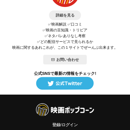
詳細を見る
✅映画解説 ✅口コミ
✅映画の豆知識・トリビア
✅ネタバレありなし考察
✅どの配信サービスで見られるか
映画に関するあれこれが、この１サイトでぜーんぶ出来ます。
お問い合わせ
公式SNSで最新の情報をチェック!
登録/ログイン