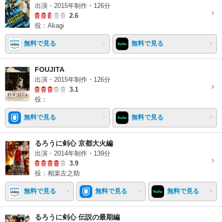
出演・2015年制作・126分
2.6
役：Akagi
無料で見る
無料で見る
FOUJITA
出演・2015年制作・126分
3.1
役：
無料で見る
無料で見る
るろうに剣心 京都大火編
出演・2014年制作・139分
3.9
役：相楽左之助
無料で見る
無料で見る
無料で見る
るろうに剣心 伝説の最期編