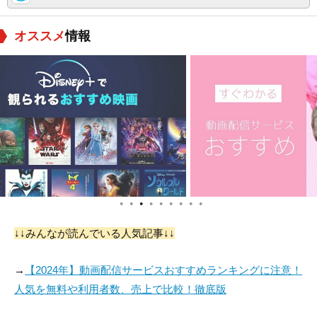
オススメ
情報
●
●
●
●
●
●
●
●
●
↓↓みんなが読んでいる人気記事↓↓
→
【2024年】動画配信サービスおすすめランキングに注意！
人気を無料や利用者数、売上で比較！徹底版