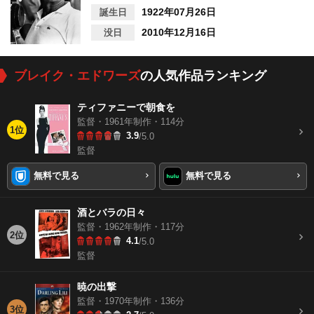
1922年07月26日
誕生日
2010年12月16日
没日
ブレイク・エドワーズ
の人気作品ランキング
ティファニーで朝食を
監督・1961年制作・114分
1位
3.9
/5.0
監督
無料で見る
無料で見る
酒とバラの日々
監督・1962年制作・117分
2位
4.1
/5.0
監督
暁の出撃
監督・1970年制作・136分
3位