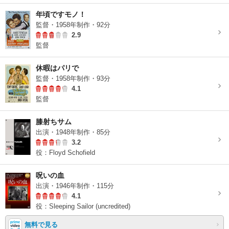
年頃ですモノ！
監督・1958年制作・92分
2.9
監督
休暇はパリで
監督・1958年制作・93分
4.1
監督
膝射ちサム
出演・1948年制作・85分
3.2
役：Floyd Schofield
呪いの血
出演・1946年制作・115分
4.1
役：Sleeping Sailor (uncredited)
無料で見る