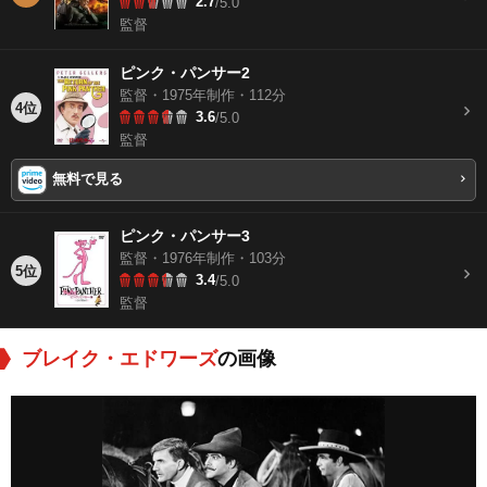
2.7
/5.0
監督
ピンク・パンサー2
監督・1975年制作・112分
4位
3.6
/5.0
監督
無料で見る
ピンク・パンサー3
監督・1976年制作・103分
5位
3.4
/5.0
監督
ブレイク・エドワーズ
の画像