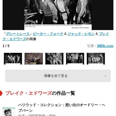
「
グレートレース
」
ピーター・フォーク
&
ジャック・レモン
&
ブレイ
ク・エドワーズ
の画像
1
/ 5
引用：
IMDb.com
画像を全て見る
ブレイク・エドワーズ
の作品一覧
ハリウッド・コレクション：想い出のオードリー・ヘ
プバーン
出演・1993年制作・60分