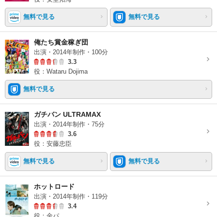
無料で見る
無料で見る
俺たち賞金稼ぎ団
出演・2014年制作・100分
3.3
役：Wataru Dojima
無料で見る
ガチバン ULTRAMAX
出演・2014年制作・75分
3.6
役：安藤忠臣
無料で見る
無料で見る
ホットロード
出演・2014年制作・119分
3.4
役：金パ