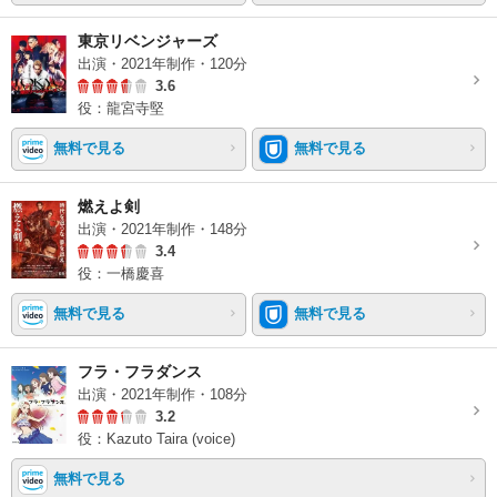
東京リベンジャーズ
出演・2021年制作・120分
3.6
役：龍宮寺堅
無料で見る
無料で見る
燃えよ剣
出演・2021年制作・148分
3.4
役：一橋慶喜
無料で見る
無料で見る
フラ・フラダンス
出演・2021年制作・108分
3.2
役：Kazuto Taira (voice)
無料で見る