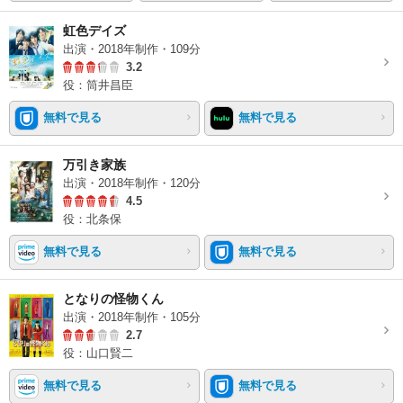
虹色デイズ
出演・2018年制作・109分
3.2
役：筒井昌臣
無料で見る
無料で見る
万引き家族
出演・2018年制作・120分
4.5
役：北条保
無料で見る
無料で見る
となりの怪物くん
出演・2018年制作・105分
2.7
役：山口賢二
無料で見る
無料で見る