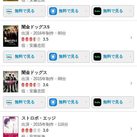
無料で見る
無料で見る
無料で見る
闇金ドッグス5
出演・2016年制作・80分
3.5
役：安藤忠臣
無料で見る
無料で見る
無料で見る
闇金ドッグス
出演・2015年制作・88分
3.6
役：安藤忠臣
無料で見る
無料で見る
無料で見る
ストロボ・エッジ
出演・2015年制作・116分
3.0
役：安堂拓海