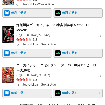
役：Joe Gibken/Gokai Blue
無料で見る
無料で見る
海賊戦隊ゴーカイジャーVS宇宙刑事ギャバン THE
MOVIE
出演・2011年制作・64分
3.8
役：Joe Gibken - Gokai Blue
無料で見る
無料で見る
ゴーカイジャー ゴセイジャー スーパー戦隊199ヒーロ
ー大決戦
出演・2011年制作・81分
3.8
役：Joe Gibken - Gokai Blue
無料で見る
無料で見る