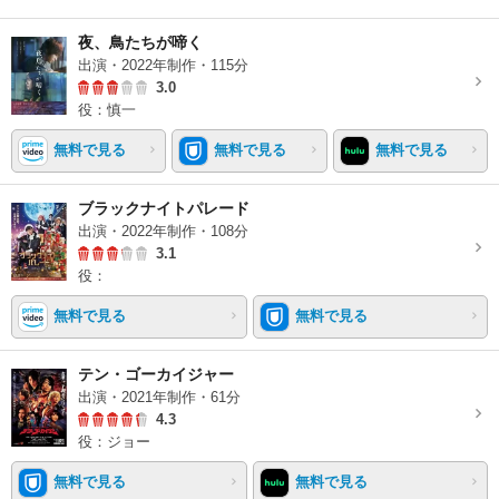
夜、鳥たちが啼く
出演・2022年制作・115分
3.0
役：慎一
無料で見る
無料で見る
無料で見る
ブラックナイトパレード
出演・2022年制作・108分
3.1
役：
無料で見る
無料で見る
テン・ゴーカイジャー
出演・2021年制作・61分
4.3
役：ジョー
無料で見る
無料で見る