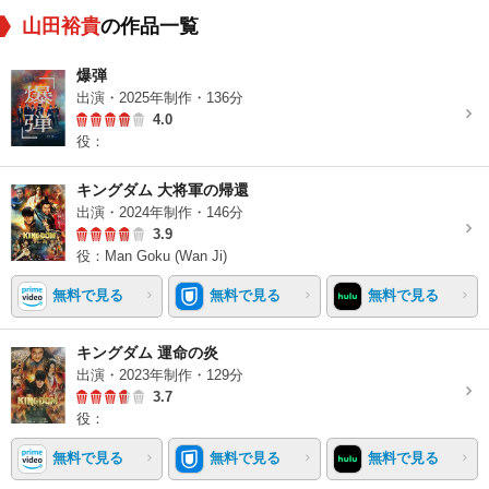
山田裕貴
の作品一覧
爆弾
出演・2025年制作・136分
4.0
役：
キングダム 大将軍の帰還
出演・2024年制作・146分
3.9
役：Man Goku (Wan Ji)
無料で見る
無料で見る
無料で見る
キングダム 運命の炎
出演・2023年制作・129分
3.7
役：
無料で見る
無料で見る
無料で見る