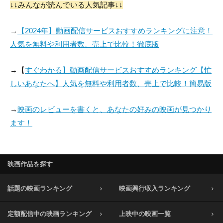
↓↓みんなが読んでいる人気記事↓↓
→
【2024年】動画配信サービスおすすめランキングに注意！
人気を無料や利用者数、売上で比較！徹底版
→【
すぐわかる】動画配信サービスおすすめランキング【忙
しいあなたへ】人気を無料や利用者数、売上で比較！簡易版
→
映画のレビューを書くと、あなたの好みの映画が見つかり
ます！
映画作品を探す
話題の映画ランキング
映画興行収入ランキング
定額配信中の映画ランキング
上映中の映画一覧