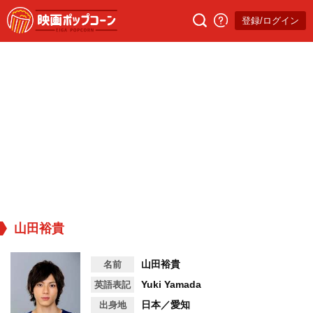
登録/ログイン
山田裕貴
山田裕貴
名前
Yuki Yamada
英語表記
日本／愛知
出身地