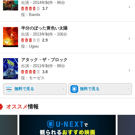
出演・2014年制作・86分
3.7
役：Bambi
半分のぼった黄色い太陽
出演・2013年制作・106分
2.9
役：Ugwu
アタック・ザ・ブロック
出演・2011年制作・88分
3.8
役：モーゼス
無料で見る
無料で見る
オススメ
情報