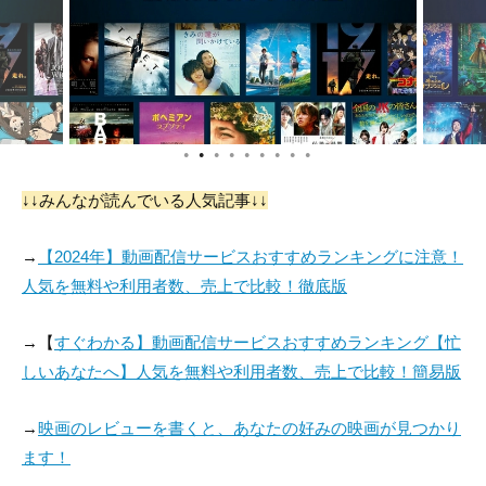
●
●
●
●
●
●
●
●
●
↓↓みんなが読んでいる人気記事↓↓
→
【2024年】動画配信サービスおすすめランキングに注意！
人気を無料や利用者数、売上で比較！徹底版
→【
すぐわかる】動画配信サービスおすすめランキング【忙
しいあなたへ】人気を無料や利用者数、売上で比較！簡易版
→
映画のレビューを書くと、あなたの好みの映画が見つかり
ます！