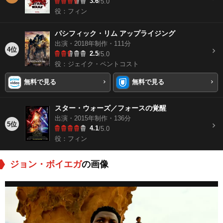
3.6
/5.0
役：フィン
パシフィック・リム アップライジング
出演・2018年制作・111分
4位
2.5
/5.0
役：ジェイク・ペントコスト
無料で見る
無料で見る
スター・ウォーズ／フォースの覚醒
出演・2015年制作・136分
5位
4.1
/5.0
役：フィン
ジョン・ボイエガ
の画像