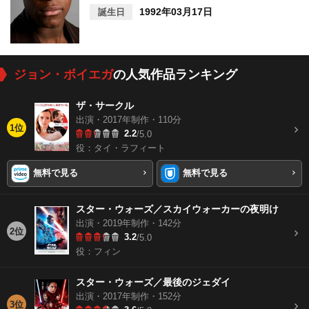
1992年03月17日
誕生日
ジョン・ボイエガ
の人気作品ランキング
ザ・サークル
出演・2017年制作・110分
1位
2.2
/5.0
役：タイ・ラフィート
無料で見る
無料で見る
スター・ウォーズ／スカイウォーカーの夜明け
出演・2019年制作・142分
2位
3.2
/5.0
役：フィン
スター・ウォーズ／最後のジェダイ
出演・2017年制作・152分
3位