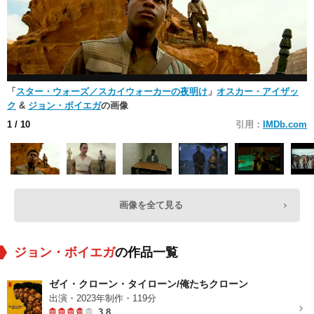
「
スター・ウォーズ／スカイウォーカーの夜明け
」
オスカー・アイザッ
ク
&
ジョン・ボイエガ
の画像
1
/ 10
引用：
IMDb.com
画像を全て見る
ジョン・ボイエガ
の作品一覧
ゼイ・クローン・タイローン/俺たちクローン
出演・2023年制作・119分
3.8