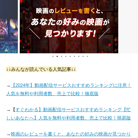
●
●
●
●
●
●
●
●
●
↓↓みんなが読んでいる人気記事↓↓
→
【2024年】動画配信サービスおすすめランキングに注意！
人気を無料や利用者数、売上で比較！徹底版
→【
すぐわかる】動画配信サービスおすすめランキング【忙
しいあなたへ】人気を無料や利用者数、売上で比較！簡易版
→
映画のレビューを書くと、あなたの好みの映画が見つかり