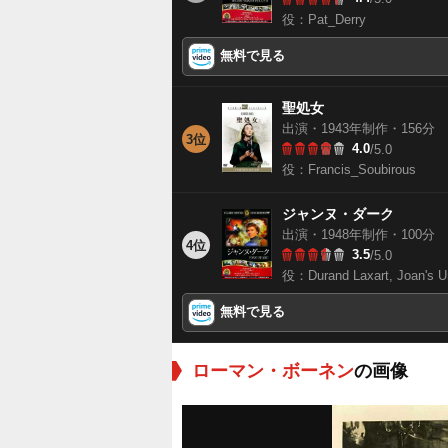
役：Pat_Derry
無料で見る
聖処女
出演・1943年制作・156分
3位
4.0
/5.0
役：Francis_Soubirous
ジャンヌ・ダーク
出演・1948年制作・100分
4位
3.5
/5.0
役：Durand Laxart, Joan's U
無料で見る
ローマン・ボーネン
の画像