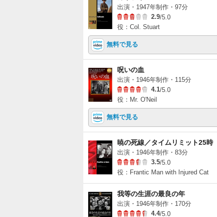
出演・1947年制作・97分
2.9
/5.0
役：Col. Stuart
無料で見る
呪いの血
出演・1946年制作・115分
4.1
/5.0
役：Mr. O'Neil
無料で見る
暁の死線／タイムリミット25時
出演・1946年制作・83分
3.5
/5.0
役：Frantic Man with Injured Cat
我等の生涯の最良の年
出演・1946年制作・170分
4.4
/5.0