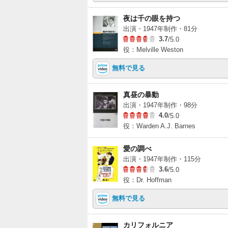
夜は千の眼を持つ
出演・1947年制作・81分
3.7
/5.0
役：Melville Weston
無料で見る
真昼の暴動
出演・1947年制作・98分
4.0
/5.0
役：Warden A.J. Barnes
愛の調べ
出演・1947年制作・115分
3.6
/5.0
役：Dr. Hoffman
無料で見る
カリフォルニア