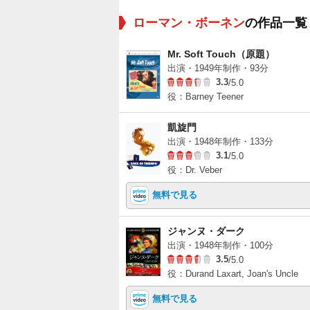
ローマン・ボーネン
の作品一覧
Mr. Soft Touch（原題）
出演・1949年制作・93分
3.3
/5.0
役：Barney Teener
凱旋門
出演・1948年制作・133分
3.1
/5.0
役：Dr. Veber
無料で見る
ジャンヌ・ダーク
出演・1948年制作・100分
3.5
/5.0
役：Durand Laxart, Joan's Uncle
無料で見る