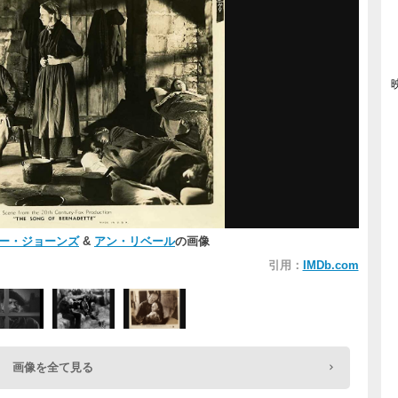
ー・ジョーンズ
&
アン・リベール
の画像
引用：
IMDb.com
画像を全て見る