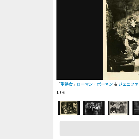
「
聖処女
」
ローマン・ボーネン
&
ジェニファ
1
/ 6