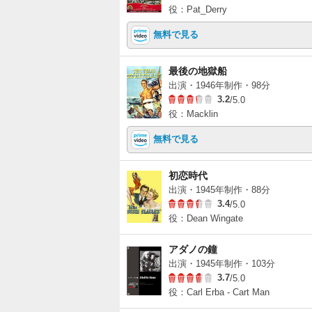
役：Pat_Derry
無料で見る
最後の地獄船
出演・1946年制作・98分
3.2
/5.0
役：Macklin
無料で見る
初恋時代
出演・1945年制作・88分
3.4
/5.0
役：Dean Wingate
アダノの鐘
出演・1945年制作・103分
3.7
/5.0
役：Carl Erba - Cart Man