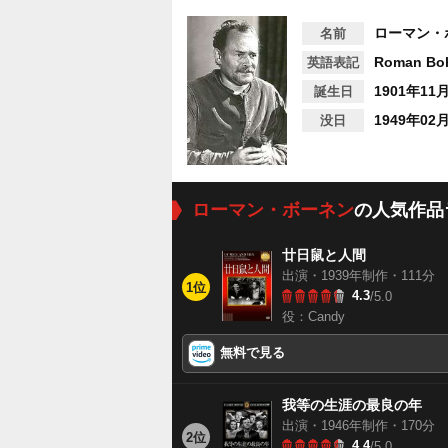
ローマン・
名前
Roman Bo
英語表記
1901年11
誕生日
1949年02
没日
ローマン・ボーネン
の人気作品
廿日鼠と人間
出演・1939年制作・111分
1位
4.3
/5.0
役：Candy
無料で見る
我等の生涯の最良の年
出演・1946年制作・170分
2位
4.4
/5.0