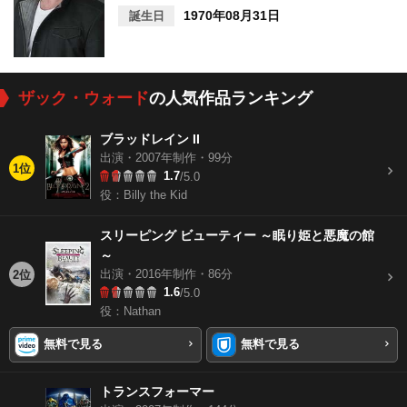
1970年08月31日
誕生日
ザック・ウォード
の人気作品ランキング
ブラッドレイン II
出演・2007年制作・99分
1位
1.7
/5.0
役：Billy the Kid
スリーピング ビューティー ～眠り姫と悪魔の館
～
出演・2016年制作・86分
2位
1.6
/5.0
役：Nathan
無料で見る
無料で見る
トランスフォーマー