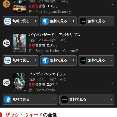
出演・2007年制作・144分
3位
3.3
/5.0
役：First Sergeant Donnelly
無料で見る
無料で見る
無料で見る
バイオハザード II アポカリプス
出演・2004年制作・91分
4位
2.3
/5.0
役：Sergente Nicholai Ginovaeff
無料で見る
無料で見る
無料で見る
フレディVSジェイソン
出演・2003年制作・98分
5位
2.5
/5.0
役：Bobby Davis
無料で見る
無料で見る
ザック・ウォード
の画像