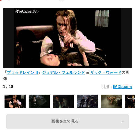
「
ブラッドレイン II
」
ジョデル・フェルランド
&
ザック・ウォード
の画
像
1
/ 10
引用：
IMDb.com
画像を全て見る