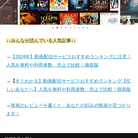
●
●
●
●
●
●
●
●
●
↓↓みんなが読んでいる人気記事↓↓
→
【2024年】動画配信サービスおすすめランキングに注意！
人気を無料や利用者数、売上で比較！徹底版
→【
すぐわかる】動画配信サービスおすすめランキング【忙
しいあなたへ】人気を無料や利用者数、売上で比較！簡易版
→
映画のレビューを書くと、あなたの好みの映画が見つかり
ます！