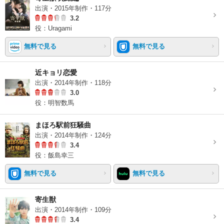
出演・2015年制作・117分
3.2
役：Uragami
無料で見る
無料で見る
近キョリ恋愛
出演・2014年制作・118分
3.0
役：明智数馬
まほろ駅前狂騒曲
出演・2014年制作・124分
3.4
役：飯島幸三
無料で見る
無料で見る
寄生獣
出演・2014年制作・109分
3.4