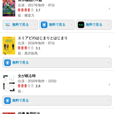
出演・2017年制作・97分
3.7
役：燃堂力
無料で見る
無料で見る
無料で見る
エミアビのはじまりとはじまり
出演・2016年制作・87分
3.1
役：黒沢拓馬
無料で見る
女が眠る時
出演・2016年制作・103分
2.8
役：
無料で見る
俳優 亀岡拓次