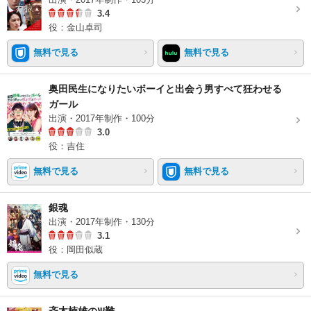
3.4
役：金山卓司
無料で見る
無料で見る
奥田民生になりたいボーイと出会う男すべて狂わせる
ガール
出演・2017年制作・100分
3.0
役：吉住
無料で見る
無料で見る
銀魂
出演・2017年制作・130分
3.1
役：岡田似蔵
無料で見る
斉木楠雄のѰ難