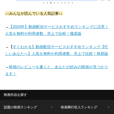
●
●
●
●
●
●
●
●
●
↓↓みんなが読んでいる人気記事↓↓
→
【2024年】動画配信サービスおすすめランキングに注意！
人気を無料や利用者数、売上で比較！徹底版
→【
すぐわかる】動画配信サービスおすすめランキング【忙
しいあなたへ】人気を無料や利用者数、売上で比較！簡易版
→
映画のレビューを書くと、あなたの好みの映画が見つかり
ます！
映画作品を探す
話題の映画ランキング
映画興行収入ランキング