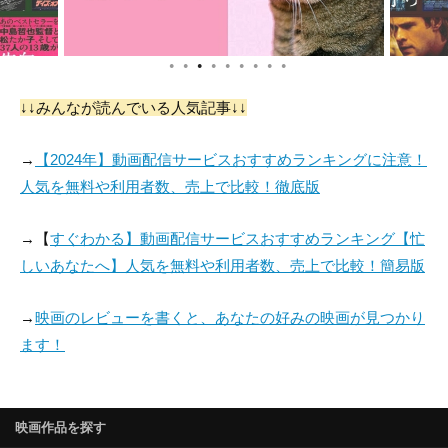
●
●
●
●
●
●
●
●
●
↓↓みんなが読んでいる人気記事↓↓
→
【2024年】動画配信サービスおすすめランキングに注意！
人気を無料や利用者数、売上で比較！徹底版
→【
すぐわかる】動画配信サービスおすすめランキング【忙
しいあなたへ】人気を無料や利用者数、売上で比較！簡易版
→
映画のレビューを書くと、あなたの好みの映画が見つかり
ます！
映画作品を探す