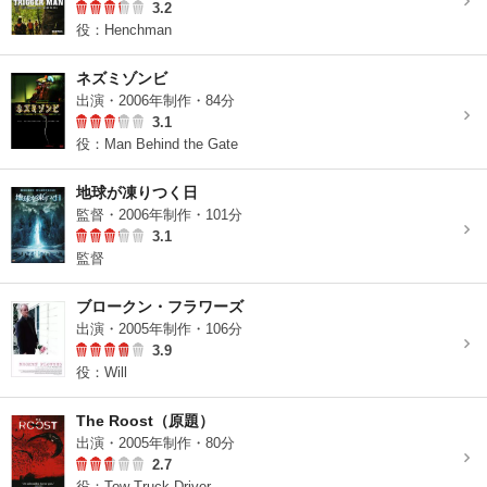
3.2
役：Henchman
ネズミゾンビ
出演・2006年制作・84分
3.1
役：Man Behind the Gate
地球が凍りつく日
監督・2006年制作・101分
3.1
監督
ブロークン・フラワーズ
出演・2005年制作・106分
3.9
役：Will
The Roost（原題）
出演・2005年制作・80分
2.7
役：Tow Truck Driver