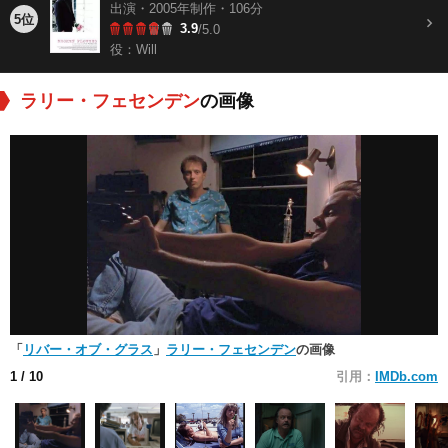
出演・2005年制作・106分
5位
3.9
/5.0
役：Will
ラリー・フェセンデン
の画像
「
リバー・オブ・グラス
」
ラリー・フェセンデン
の画像
1
/ 10
引用：
IMDb.com