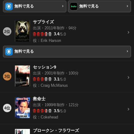
無料で見る
無料で見る
サプライズ
出演・2011年制作・94分
2位
3.4
/5.0
役：Erik Harson
無料で見る
セッション9
出演・2001年制作・100分
3位
3.1
/5.0
役：Craig McManus
救命士
出演・1999年制作・121分
4位
3.5
/5.0
役：Cokehead
ブロークン・フラワーズ