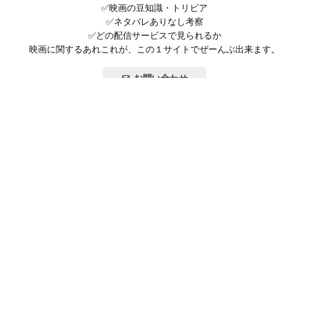
✅映画の豆知識・トリビア
✅ネタバレありなし考察
✅どの配信サービスで見られるか
映画に関するあれこれが、この１サイトでぜーんぶ出来ます。
お問い合わせ
公式SNSで最新の情報をチェック!
登録/ログイン
映画ポップコーンって？
お問い合わせ
プライバシーポリシー
利用規約
サイトマップ