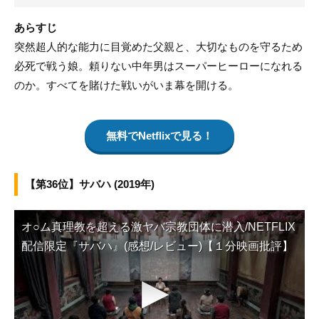
あらすじ
突然超人的な能力に目覚めた父親と、大切なものを守るため
必死で戦う娘。頼りない中年男はスーパーヒーローになれる
のか。すべてを賭けた戦いがいま幕を開ける。
無料でNetflixで見る！
【第36位】サバハ (2019年)
オ○ム真理教を超える激ヤバ宗教団体に潜入/NETFLIX
配信限定『サバハ』(感想/レビュー)【１分映画批評】
▶