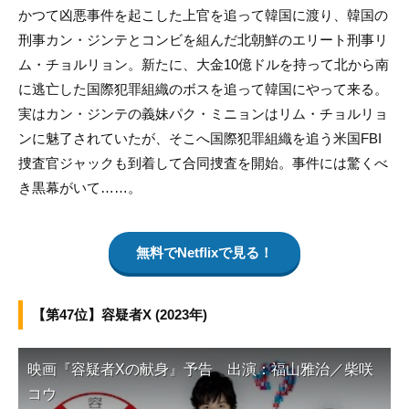
かつて凶悪事件を起こした上官を追って韓国に渡り、韓国の
刑事カン・ジンテとコンビを組んだ北朝鮮のエリート刑事リ
ム・チョルリョン。新たに、大金10億ドルを持って北から南
に逃亡した国際犯罪組織のボスを追って韓国にやって来る。
実はカン・ジンテの義妹パク・ミニョンはリム・チョルリョ
ンに魅了されていたが、そこへ国際犯罪組織を追う米国FBI
捜査官ジャックも到着して合同捜査を開始。事件には驚くべ
き黒幕がいて……。
無料でNetflixで見る！
【第47位】容疑者X (2023年)
映画『容疑者Xの献身』予告 出演：福山雅治／柴咲
コウ