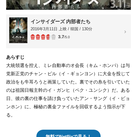
インサイダーズ 内部者たち
2016年3月11日 上映 / 韓国 / 130分
3.7
/5.0
あらすじ
大統領選を控え、ミレ自動車のオ会長（キム・ホンパ）は与
党新正党のチャン・ピル（イ・ギョンヨン）に大金を投じて
政治をも牛耳ろうと画策していた。裏でその糸を引いていた
のは祖国日報主幹のイ・ガンヒ（ペク・ユンシク）だ。ある
日、彼の裏の仕事を請け負っていたアン・サング（イ・ビョ
ンホン）に、極秘の裏金ファイルを回収するよう指示が下
る。
無料でNetflixで見る！