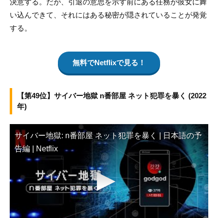
決意する。だが、引退の意思を示す前にある任務が彼女に舞
い込んできて、それにはある秘密が隠されていることが発覚
する。
無料でNetflixで見る！
【第49位】サイバー地獄 n番部屋 ネット犯罪を暴く (2022
年)
サイバー地獄: n番部屋 ネット犯罪を暴く | 日本語の予
告編 | Netflix
▶