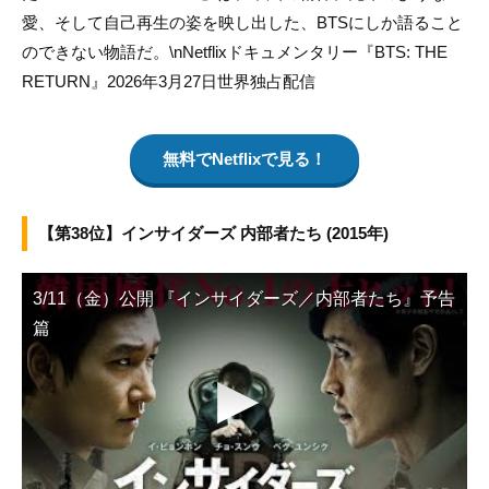
愛、そして自己再生の姿を映し出した、BTSにしか語ること
のできない物語だ。\nNetflixドキュメンタリー『BTS: THE
RETURN』2026年3月27日世界独占配信
無料でNetflixで見る！
【第38位】インサイダーズ 内部者たち (2015年)
3/11（金）公開 『インサイダーズ／内部者たち』予告
篇
▶