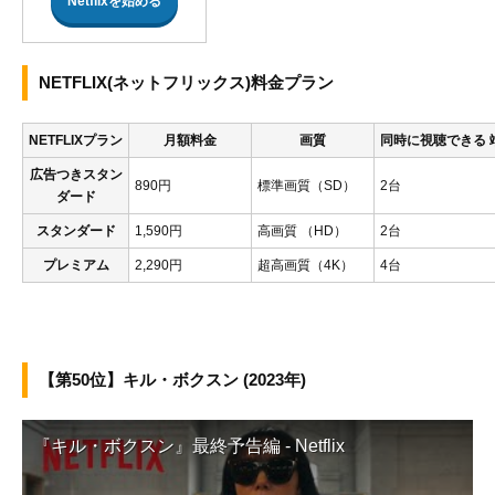
Netflixを始める
NETFLIX(ネットフリックス)料金プラン
NETFLIXプラン
月額料金
画質
同時に視聴できる 
広告つきスタン
890円
標準画質（SD）
2台
ダード
スタンダード
1,590円
高画質 （HD）
2台
プレミアム
2,290円
超高画質（4K）
4台
【第50位】キル・ボクスン (2023年)
『キル・ボクスン』最終予告編 - Netflix