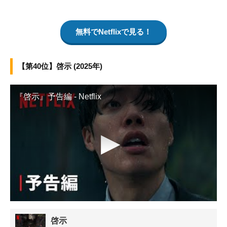
無料でNetflixで見る！
【第40位】啓示 (2025年)
『啓示』予告編 - Netflix
▶
啓示