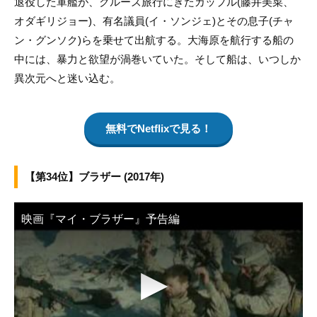
退役した軍艦が、クルーズ旅行にきたカップル(藤井美菜、
オダギリジョー)、有名議員(イ・ソンジェ)とその息子(チャ
ン・グンソク)らを乗せて出航する。大海原を航行する船の
中には、暴力と欲望が渦巻いていた。そして船は、いつしか
異次元へと迷い込む。
無料でNetflixで見る！
【第34位】ブラザー (2017年)
映画『マイ・ブラザー』予告編
▶