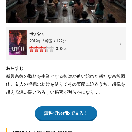
サバハ
2019年 / 韓国 / 122分
3.3
/5.0
あらすじ
新興宗教の取材を生業とする牧師が追い始めた新たな宗教団
体。友人の僧侶の助けを借りてその実態に迫るうち、想像を
超える深い闇と恐ろしい秘密が明らかになり…。
無料でNetflixで見る！