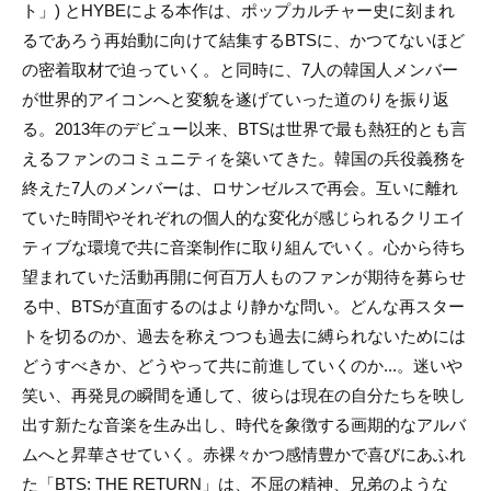
ト」) とHYBEによる本作は、ポップカルチャー史に刻まれ
るであろう再始動に向けて結集するBTSに、かつてないほど
の密着取材で迫っていく。と同時に、7人の韓国人メンバー
が世界的アイコンへと変貌を遂げていった道のりを振り返
る。2013年のデビュー以来、BTSは世界で最も熱狂的とも言
えるファンのコミュニティを築いてきた。韓国の兵役義務を
終えた7人のメンバーは、ロサンゼルスで再会。互いに離れ
ていた時間やそれぞれの個人的な変化が感じられるクリエイ
ティブな環境で共に音楽制作に取り組んでいく。心から待ち
望まれていた活動再開に何百万人ものファンが期待を募らせ
る中、BTSが直面するのはより静かな問い。どんな再スター
トを切るのか、過去を称えつつも過去に縛られないためには
どうすべきか、どうやって共に前進していくのか...。迷いや
笑い、再発見の瞬間を通して、彼らは現在の自分たちを映し
出す新たな音楽を生み出し、時代を象徴する画期的なアルバ
ムへと昇華させていく。赤裸々かつ感情豊かで喜びにあふれ
た「BTS: THE RETURN」は、不屈の精神、兄弟のような