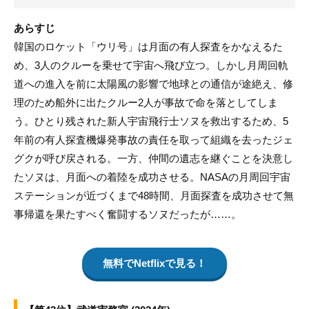
あらすじ
韓国のロケット「ウリ号」は月面の有人探査をかなえるた
め、3人のクルーを乗せて宇宙へ飛び立つ。しかし月周回軌
道への進入を前に太陽風の影響で地球との通信が途絶え、修
理のため船外に出たクルー2人が事故で命を落としてしま
う。ひとり残された新人宇宙飛行士ソヌを救出するため、5
年前の有人探査機爆発事故の責任を取って組織を去ったジェ
グクが呼び戻される。一方、仲間の遺志を継ぐことを決意し
たソヌは、月面への着陸を成功させる。NASAの月周回宇宙
ステーションが近づくまで48時間、月面探査を成功させて無
事帰還を果たすべく奮闘するソヌだったが……。
無料でNetflixで見る！