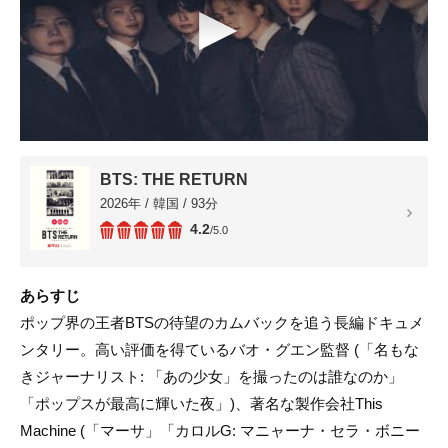
▶
BTS: THE RETURN
2026年 / 韓国 / 93分
4.2
/5.0
あらすじ
ポップ界の王者BTSの待望のカムバックを追う長編ドキュメ
ンタリー。高い評価を得ているバオ・グエン監督 (「名もな
きジャーナリスト: 「あの少女」を撮ったのは誰なのか」
「ポップスが最高に輝いた夜」)、著名な製作会社This
Machine (「マーサ」「カロルG: マニャーナ・セラ・ボニー