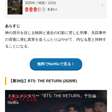
2025年 / 韓国 / 122分
3.2
/5.0
あらすじ
神の啓示を信じる牧師と過去の幻影に苦しむ刑事。失踪事件
の背後に潜む真実を追うふたりはやがて、内なる悪と対峙す
ることになる。
無料でNetflixで見る！
【第39位】BTS: THE RETURN (2026年)
ドキュメンタリー『BTS: THE RETURN』予告編 -
Netflix