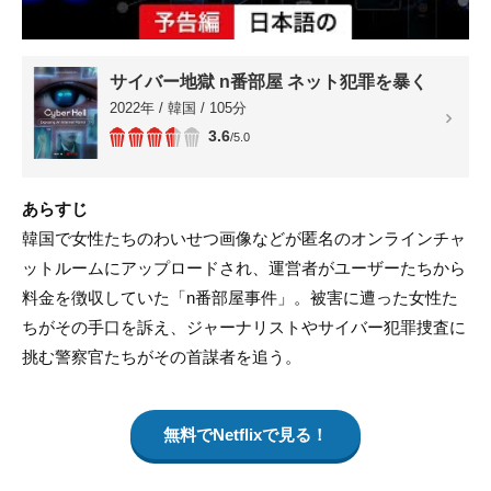
サイバー地獄 n番部屋 ネット犯罪を暴く
2022年 / 韓国 / 105分
3.6
/5.0
あらすじ
韓国で女性たちのわいせつ画像などが匿名のオンラインチャ
ットルームにアップロードされ、運営者がユーザーたちから
料金を徴収していた「n番部屋事件」。被害に遭った女性た
ちがその手口を訴え、ジャーナリストやサイバー犯罪捜査に
挑む警察官たちがその首謀者を追う。
無料でNetflixで見る！