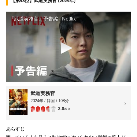
【第43位】武道実務官 (2024年)
『武道実務官』予告編 - Netflix
▶
武道実務官
2024年 / 韓国 / 108分
3.6
/5.0
あらすじ