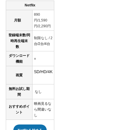
Netflix
890
月額
円/1,590
円/2,290円
登録端末数/同
制限なし / 2
時再生端末
台/2台/4台
数
ダウンロード
○
機能
SD/HD/4K
画質
無料お試し期
なし
間
映画見るな
おすすめポイ
ら間違いな
ント
し