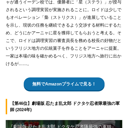
ャが通うイーデン校では、優勝者に「星（ステラ）」が授与
されるという調理実習が実施されることに。ロイドは少しで
もオペレーション「梟（ストリクス）」が進展していること
を示し、現状の任務を継続できるよう交渉する材料にするた
め、どうにかアーニャに星を獲得してもらおうと考える。そ
こで、ロイドは調理実習の審査員長を務める校長の好物だと
いうフリジス地方の伝統菓子を作ることをアーニャに提案。
一家は本場の味を確かめるべく、フリジス地方へ旅行に出か
けるが……。
無料でAmazonプライムで見る！
【第46位】劇場版 忍たま乱太郎 ドクタケ忍者隊最強の軍
師 (2024年)
『劇場版 忍たま乱太郎 ドクタケ忍者隊最強の軍師』