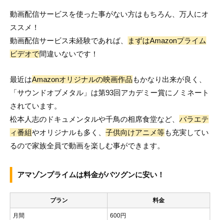
動画配信サービスを使った事がない方はもちろん、万人にオ
ススメ！
動画配信サービス未経験であれば、
まずはAmazonプライム
ビデオで
間違いないです！
最近は
Amazonオリジナルの映画作品
もかなり出来が良く、
「サウンドオブメタル」は第93回アカデミー賞にノミネート
されています。
松本人志のドキュメンタルや千鳥の相席食堂など、
バラエテ
ィ番組
やオリジナルも多く、
子供向けアニメ等
も充実してい
るので家族全員で動画を楽しむ事ができます。
アマゾンプライムは料金がバツグンに安い！
プラン
料金
月間
600円