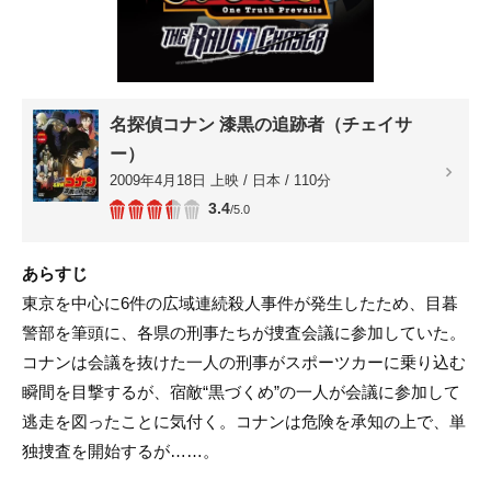
名探偵コナン 漆黒の追跡者（チェイサ
ー）
2009年4月18日 上映 / 日本 / 110分
3.4
/5.0
あらすじ
東京を中心に6件の広域連続殺人事件が発生したため、目暮
警部を筆頭に、各県の刑事たちが捜査会議に参加していた。
コナンは会議を抜けた一人の刑事がスポーツカーに乗り込む
瞬間を目撃するが、宿敵“黒づくめ”の一人が会議に参加して
逃走を図ったことに気付く。コナンは危険を承知の上で、単
独捜査を開始するが……。