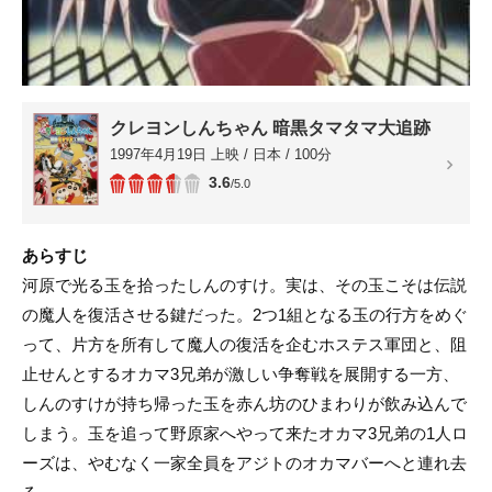
クレヨンしんちゃん 暗黒タマタマ大追跡
1997年4月19日 上映 / 日本 / 100分
3.6
/5.0
あらすじ
河原で光る玉を拾ったしんのすけ。実は、その玉こそは伝説
の魔人を復活させる鍵だった。2つ1組となる玉の行方をめぐ
って、片方を所有して魔人の復活を企むホステス軍団と、阻
止せんとするオカマ3兄弟が激しい争奪戦を展開する一方、
しんのすけが持ち帰った玉を赤ん坊のひまわりが飲み込んで
しまう。玉を追って野原家へやって来たオカマ3兄弟の1人ロ
ーズは、やむなく一家全員をアジトのオカマバーへと連れ去