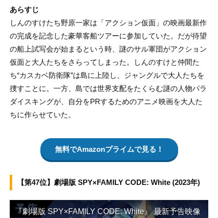
あらすじ
しんのすけたち野原一家は「アクション仮面」の映画最新作
の完成を記念した豪華客船ツアーに参加していた。だが待望
の船上試写会が始まるという時、謎のサル軍団がアクション
仮面と大人たちをさらってしまった。しんのすけと仲間た
ち“カスカベ防衛隊”は島に上陸し、ジャングルで大人たちを
捜すことに。一方、島では世界支配をたくらむ謎の人物パラ
ダイスキングが、自分をPRするためのアニメ映画を大人た
ちに作らせていた。
無料でAmazonプライムで見る！
【第47位】劇場版 SPY×FAMILY CODE: White (2023年)
『劇場版 SPY×FAMILY CODE: White』 最新予告映像