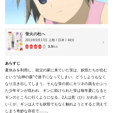
蛍火の杜へ
2011年9月17日 上映 / 日本 / 44分
3.9
/5.0
あらすじ
夏休みを利用し、祖父の家に来ていた蛍は、妖怪たちが住む
という“山神の森”で迷子になってしまい、どうしようもなく
なり泣き出してしまう。そんな蛍の前にキツネの面をかぶっ
た少年ギンが現われ、ギンに助けられた蛍は毎年夏になると
ギンのところに行くようになる。2人は惹（ひ）かれ合って
いくが、ギンは人でも妖怪でもなく触れようとすると消えて
しまう奇妙な存在で……。