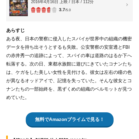
2016年4月16日 上映 / 日本 / 112分
3.7
/5.0
あらすじ
ある夜、日本の警察に侵入したスパイが世界中の組織の機密
データを持ち出そうとするも失敗。公安警察の安室透とFBI
の赤井秀一の追跡によって、スパイの車は道路のはるか下へ
転落する。次の日、東都水族館に遊びにきていたコナンたち
は、ケガをした美しい女性を見付ける。彼女は左右の瞳の色
が異なるオッドアイで、記憶を失っていた。そんな彼女とコ
ナンたちの一部始終を、黒ずくめの組織のベルモットが見つ
めていた。
無料でAmazonプライムで見る！