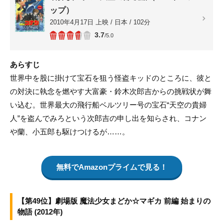
ップ）
2010年4月17日 上映 / 日本 / 102分
3.7
/5.0
あらすじ
世界中を股に掛けて宝石を狙う怪盗キッドのところに、彼と
の対決に執念を燃やす大富豪・鈴木次郎吉からの挑戦状が舞
い込む。世界最大の飛行船ベルツリー号の宝石“天空の貴婦
人”を盗んでみろという次郎吉の申し出を知らされ、コナン
や蘭、小五郎も駆けつけるが……。
無料でAmazonプライムで見る！
【第49位】劇場版 魔法少女まどか☆マギカ 前編 始まりの
物語 (2012年)