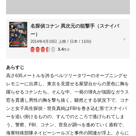
名探偵コナン 異次元の狙撃手（スナイパ
ー）
2014年4月19日 上映 / 日本 / 110分
3.4
/5.0
あらすじ
高さ635メートルを誇るベルツリータワーのオープニングセ
レモニーに出席し、東京を見渡せる展望台からの景色に胸を
躍らせるコナンたち。そんな中、一発の弾丸が強固なガラス
窓を貫通し男性の胸を撃ち抜く。騒然とする状況下で、コナ
ンと女子高生探偵・世良真純はFBIを巻き込む形でスナイパ
ーを追い掛けるものの、すんでのところで逃げられてしま
う。警察、FBI、コナン、世良が調べを進めていく過程で、
海軍特殊部隊ネイビーシールズと事件の関連が浮上。さらに