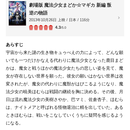
劇場版 魔法少女まどか☆マギカ 新編 叛
逆の物語
2013年10月26日 上映 / 日本 / 116分
4.3
/5.0
あらすじ
宇宙から来た謎の生き物キュゥべえの力によって、どんな願
いでも一つだけかなえる代わりに魔法少女となった鹿目まど
かは、魔女と戦うほかの魔法少女たちの悲しい姿を見て、魔
女が存在しない世界を願った。彼女の願いはかない世界は改
変されたが、魔女の代わりに魔獣がはびこるようになり、魔
法少女の暁美ほむらは戦闘の継続を胸に決める。その後、月
日は流れ魔法少女の美樹さやか、巴マミ、佐倉杏子、ほむら
は、ナイトメアと呼ばれる怪物退治に精を出していた。ある
ときほむらは、戦いをこなしていくうちに疑問を感じるよう
になる。