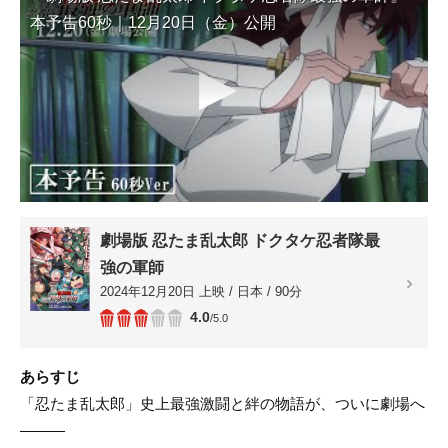
本予告60秒｜12月20日（金）公開
▶
劇場版 忍たま乱太郎 ドクタケ忍者隊最
強の軍師
2024年12月20日 上映 / 日本 / 90分
4.0
/5.0
あらすじ
「忍たま乱太郎」史上最強激闘と絆の物語が、ついに劇場へ
―――