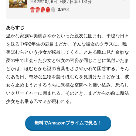
2012年10月6日 上映 / 日本 / 131分
3.9
/5.0
あらすじ
温かな家族や美樹さやかといった親友に囲まれ、平穏な日々
を送る中学2年生の鹿目まどか。そんな彼女のクラスに、暁
美ほむらという少女が転校してくる。とある晩に見た奇妙な
夢の中で出会った少女と彼女の容姿が同じことに気付いたま
どかは、ほむらから謎の言葉をささやかれて困惑する。そん
なある日、奇妙な生物を襲うほむらを見掛けたまどかは、彼
女を止めようとするうちに異様な空間へと迷い込み、恐ろし
いクリーチャーに囲まれる。そのとき、まどからの前に魔法
少女を名乗る巴マミが現われる。
無料でAmazonプライムで見る！