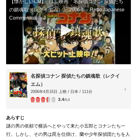
【懐かしいCM】（1）映画「名探偵コナン 探偵たち
の鎮魂歌（レクイエム）」 2006年 Retro Japanese
Commercials
▶
名探偵コナン 探偵たちの鎮魂歌（レクイ
エム）
2006年4月15日 上映 / 日本 / 111分
3.4
/5.0
あらすじ
謎の男の依頼で横浜へとやって来た小五郎とコナンたち一
行。しかし、その男は罠を仕掛け、蘭や少年探偵団たちを人