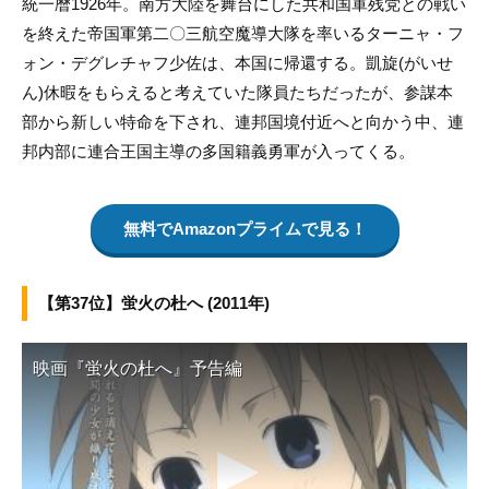
統一暦1926年。南方大陸を舞台にした共和国軍残党との戦い
を終えた帝国軍第二〇三航空魔導大隊を率いるターニャ・フ
ォン・デグレチャフ少佐は、本国に帰還する。凱旋(がいせ
ん)休暇をもらえると考えていた隊員たちだったが、参謀本
部から新しい特命を下され、連邦国境付近へと向かう中、連
邦内部に連合王国主導の多国籍義勇軍が入ってくる。
無料でAmazonプライムで見る！
【第37位】蛍火の杜へ (2011年)
映画『蛍火の杜へ』予告編
▶