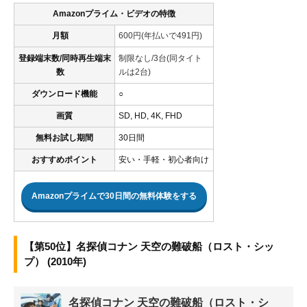
Amazonプライム・ビデオの特徴
月額
600円(年払いで491円)
登録端末数/同時再生端末
制限なし/3台(同タイト
数
ルは2台)
ダウンロード機能
○
画質
SD, HD, 4K, FHD
無料お試し期間
30日間
おすすめポイント
安い・手軽・初心者向け
Amazonプライムで30日間の無料体験をする
【第50位】名探偵コナン 天空の難破船（ロスト・シッ
プ） (2010年)
名探偵コナン 天空の難破船（ロスト・シ