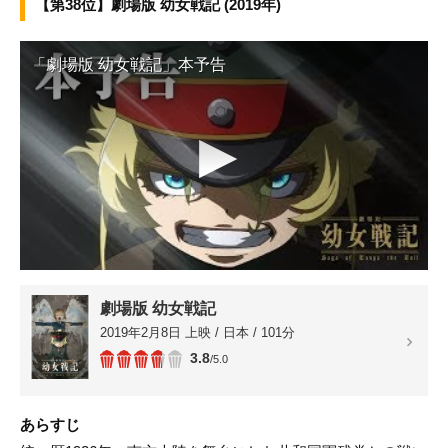
【第38位】劇場版 幼女戦記 (2019年)
「劇場版 幼女戦記」本予告
▶
劇場版 幼女戦記
2019年2月8日 上映 / 日本 / 101分
3.8
/5.0
あらすじ