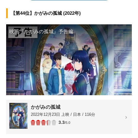
【第44位】かがみの孤城 (2022年)
映画『かがみの孤城』予告編
▶
かがみの孤城
2022年12月23日 上映 / 日本 / 116分
3.3
/5.0