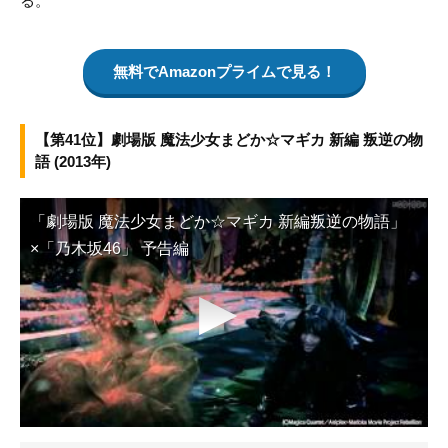
る。
無料でAmazonプライムで見る！
【第41位】劇場版 魔法少女まどか☆マギカ 新編 叛逆の物
語 (2013年)
「劇場版 魔法少女まどか☆マギカ 新編叛逆の物語」
×「乃木坂46」 予告編
▶