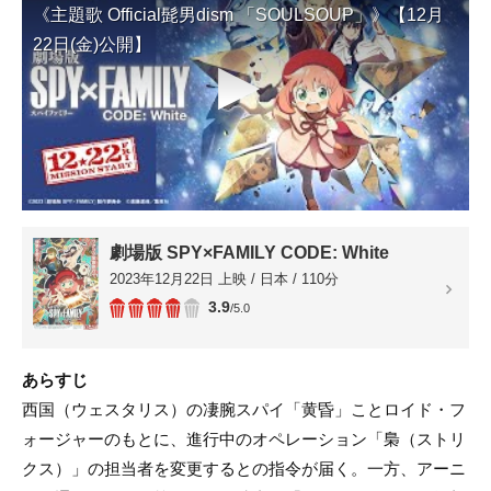
《主題歌 Official髭男dism 「SOULSOUP」》【12月
22日(金)公開】
▶
劇場版 SPY×FAMILY CODE: White
2023年12月22日 上映 / 日本 / 110分
3.9
/5.0
あらすじ
西国（ウェスタリス）の凄腕スパイ「黄昏」ことロイド・フ
ォージャーのもとに、進行中のオペレーション「梟（ストリ
クス）」の担当者を変更するとの指令が届く。一方、アーニ