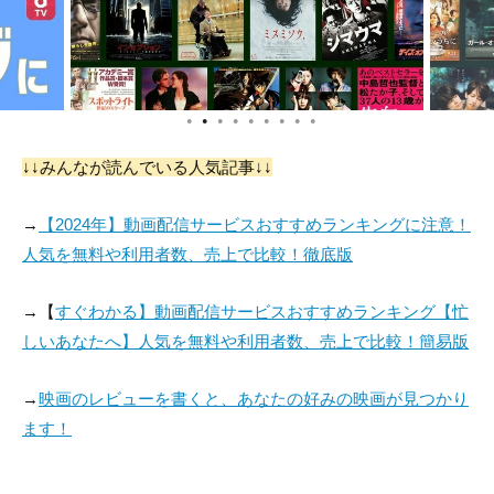
●
●
●
●
●
●
●
●
●
↓↓みんなが読んでいる人気記事↓↓
→
【2024年】動画配信サービスおすすめランキングに注意！
人気を無料や利用者数、売上で比較！徹底版
→【
すぐわかる】動画配信サービスおすすめランキング【忙
しいあなたへ】人気を無料や利用者数、売上で比較！簡易版
→
映画のレビューを書くと、あなたの好みの映画が見つかり
ます！