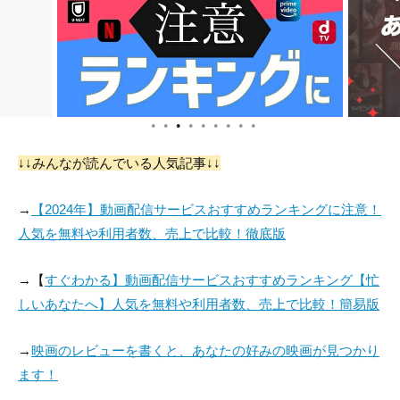
●
●
●
●
●
●
●
●
●
↓↓みんなが読んでいる人気記事↓↓
→
【2024年】動画配信サービスおすすめランキングに注意！
人気を無料や利用者数、売上で比較！徹底版
→【
すぐわかる】動画配信サービスおすすめランキング【忙
しいあなたへ】人気を無料や利用者数、売上で比較！簡易版
→
映画のレビューを書くと、あなたの好みの映画が見つかり
ます！