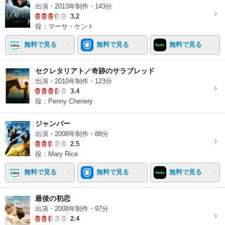
出演・2013年制作・143分
3.2
役：マーサ・ケント
無料で見る
無料で見る
無料で見る
セクレタリアト／奇跡のサラブレッド
出演・2010年制作・123分
3.4
役：Penny Chenery
ジャンパー
出演・2008年制作・88分
2.5
役：Mary Rice
無料で見る
無料で見る
無料で見る
最後の初恋
出演・2008年制作・97分
2.4