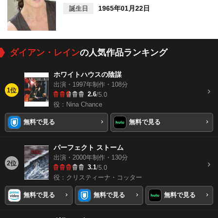
1965年01月22日
誕生日
ダイアン・レイン
の人気作品ランキング
ホワイトハウスの陰謀
出演・1997年制作・108分
1位
2.6
/5.0
役：Nina Chance
無料で見る
無料で見る
パーフェクト ストーム
出演・2000年制作・130分
2位
3.1
/5.0
役：クリスティーナ・コッター
無料で見る
無料で見る
無料で見る