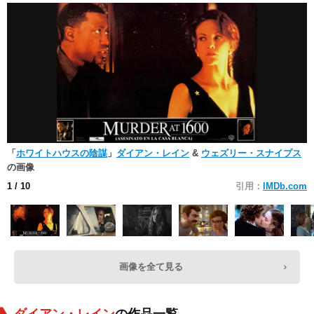
「
ホワイトハウスの陰謀
」
ダイアン・レイン
&
ウェズリー・スナイプス
の画像
1
/ 10
引用：
IMDb.com
画像を全て見る