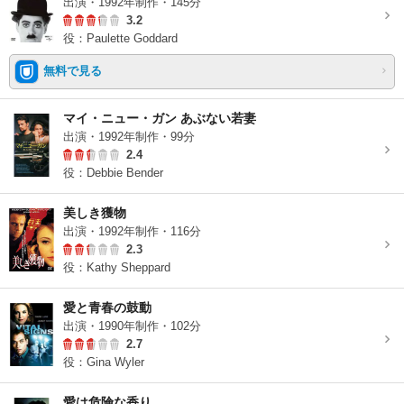
出演・1992年制作・145分
3.2
役：Paulette Goddard
無料で見る
マイ・ニュー・ガン あぶない若妻
出演・1992年制作・99分
2.4
役：Debbie Bender
美しき獲物
出演・1992年制作・116分
2.3
役：Kathy Sheppard
愛と青春の鼓動
出演・1990年制作・102分
2.7
役：Gina Wyler
愛は危険な香り