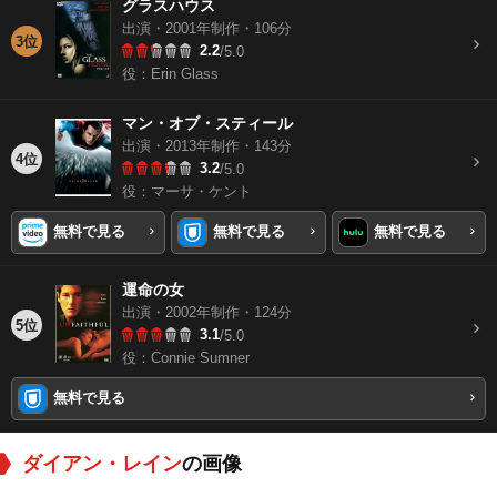
グラスハウス
出演・2001年制作・106分
3位
2.2
/5.0
役：Erin Glass
マン・オブ・スティール
出演・2013年制作・143分
4位
3.2
/5.0
役：マーサ・ケント
無料で見る
無料で見る
無料で見る
運命の女
出演・2002年制作・124分
5位
3.1
/5.0
役：Connie Sumner
無料で見る
ダイアン・レイン
の画像