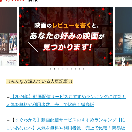
●
●
●
●
●
●
●
●
●
↓↓みんなが読んでいる人気記事↓↓
→
【2024年】動画配信サービスおすすめランキングに注意！
人気を無料や利用者数、売上で比較！徹底版
→【
すぐわかる】動画配信サービスおすすめランキング【忙
しいあなたへ】人気を無料や利用者数、売上で比較！簡易版