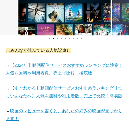
●
●
●
●
●
●
●
●
●
↓↓みんなが読んでいる人気記事↓↓
→
【2024年】動画配信サービスおすすめランキングに注意！
人気を無料や利用者数、売上で比較！徹底版
→【
すぐわかる】動画配信サービスおすすめランキング【忙
しいあなたへ】人気を無料や利用者数、売上で比較！簡易版
→
映画のレビューを書くと、あなたの好みの映画が見つかり
ます！