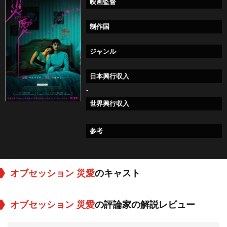
映画監督
制作国
ジャンル
日本興行収入
-
世界興行収入
参考
オブセッション 災愛
のキャスト
オブセッション 災愛
の評論家の解説レビュー