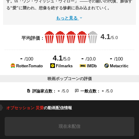
す。\n「ワン・ウィッシュ・ウィロー」 ――その願いの代償、膨張す
る“愛”に襲われ、想像を絶する惨劇に呑み込まれていく。
もっと見る
4.1
/5.0
平均評価：
-
4.1
-
-
/100
/5.0
/10.0
/100
RottenTomato
Filmarks
IMDb
Metacritic
映画ポップコーンの評価
-
-
評論家点数：
/5.0
一般点数：
/5.0
オブセッション 災愛
の動画配信情報
現在未配信