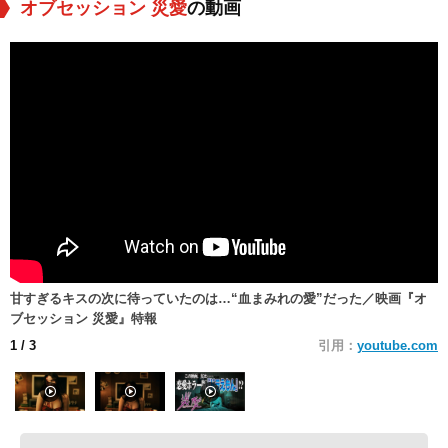
オブセッション 災愛
の動画
甘すぎるキスの次に待っていたのは…“血まみれの愛”だった／映画『オ
ブセッション 災愛』特報
1
/ 3
引用：
youtube.com