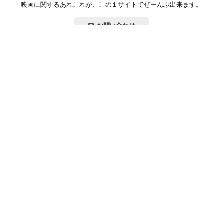
映画に関するあれこれが、この１サイトでぜーんぶ出来ます。
お問い合わせ
公式SNSで最新の情報をチェック!
登録/ログイン
映画ポップコーンって？
お問い合わせ
プライバシーポリシー
利用規約
サイトマップ
Copyright ©映画ポップコーン. All rights reserved.