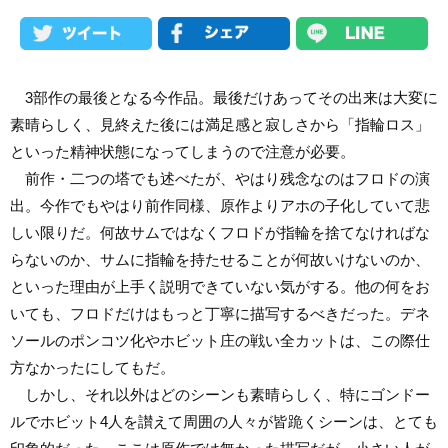
3部作の最後となる今作品。最後だけあってその出来は大変に
素晴らしく、見終えた後には満足感と寂しさから「指輪ロス」
といった精神状態になってしまうので注意が必要。
前作・二つの塔でも述べたが、やはり残念なのはフロドの演
出。今作でもやはり前作同様、原作よりアホの子化していて悲
しい限りだ。何故サムではなくフロドが指輪を捨てなければな
らないのか、サムに指輪を持たせることが何故いけないのか、
といった理由が上手く説明できていない気がする。他の何をお
いても、フロドだけはもっと丁寧に描写するべきだった。デネ
ソールのポンコツ化やホビット庄の戦い全カットは、この際仕
方なかったにしてもだ。
しかし、それ以外はどのシーンも素晴らしく、特にゴンドー
ルでホビット4人を讃えて周囲の人々が皆跪くシーンは、とても