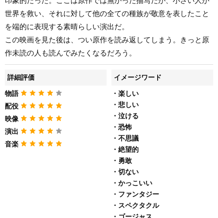
印象的だった。ここは原作では無かった描写だが、小さい人が
世界を救い、それに対して他の全ての種族が敬意を表したこと
を端的に表現する素晴らしい演出だ。
この映画を見た後は、つい原作を読み返してしまう。きっと原
作未読の人も読んでみたくなるだろう。
詳細評価
イメージワード
物語
・楽しい
・悲しい
配役
・泣ける
映像
・恐怖
演出
・不思議
音楽
・絶望的
・勇敢
・切ない
・かっこいい
・ファンタジー
・スペクタクル
・ゴージャス