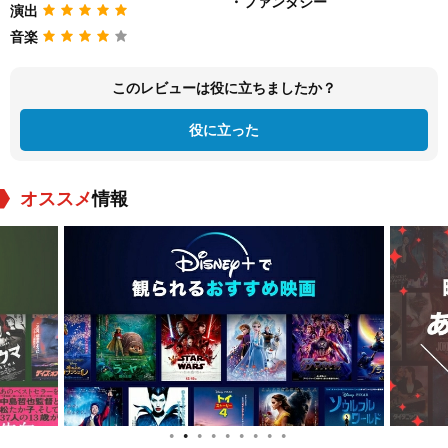
・ファンタジー
演出
音楽
このレビューは役に立ちましたか？
役に立った
オススメ
情報
●
●
●
●
●
●
●
●
●