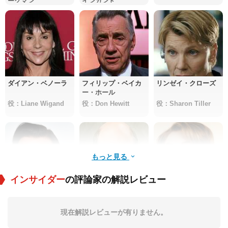
ーグマン
インガンド
ダイアン・ベノーラ
フィリップ・ベイカ
リンゼイ・クローズ
ー・ホール
役：Liane Wigand
役：Don Hewitt
役：Sharon Tiller
もっと見る
インサイダー
の評論家の解説レビュー
デビ・メイザー
スティーブン・トボ
レニー・オルステッ
ロウスキー
ド
現在解説レビューが有りません。
役：Debbie De Luca
役：Eric Kluster
役：Deborah Wigan
d