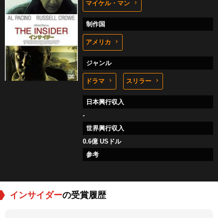
マイケル・マン
制作国
アメリカ
ジャンル
ドラマ
スリラー
日本興行収入
-
世界興行収入
0.6億 USドル
参考
インサイダー
の受賞履歴