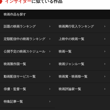
インサイダー
に似ている作品
ただ、残念ながら、この女性は丁寧に描かれていたとは言い難
く、このドラマの枠外へと追いやられてしまっています。
映画作品を探す
こう考えてくると、結局のところ、ワイガンドの正義心を前へと
話題の映画ランキング
映画興行収入ランキング
突き動かしているのは、"男と男の信頼関係"だったのだと思いま
す。
定額配信中の映画ランキング
上映中の映画一覧
バーグマンの信念、それは、自分の情報源になってくれる人間を
守ってやる事。
公開予定の映画スケジュール
映画一覧
これがジャーナリストの鉄則だと信じているのです。
映画製作国一覧
映画ジャンル一覧
CBSがタバコ会社の圧力に負けて放送が中止になれば、新聞社へ
情報を流し、あらゆる手段を使ってでも、この内部告発を世間に
動画配信サービス一覧
映画賞・映画祭一覧
伝えようとするのです。
ワイガンドの勇気に報いるために、バーグマンもまた、組織の中
俳優・監督一覧
映画評論家一覧
での自分の立場を顧みる事などしないのです。
特集記事一覧
この二人の男の稀有な勇気と信頼が、長く険しい道のりの果て、