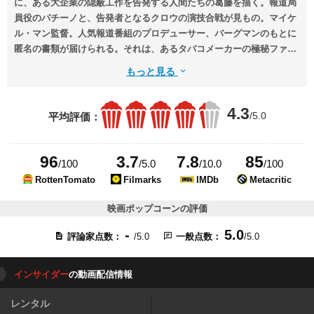
に、ある大企業の隠蔽工作を告発する人間たちの葛藤を描く。報道局
員役のパチーノと、告発者となるクロウの演技合戦が見もの。マイケ
ル・マン監督。人気報道番組のプロデューサー、バーグマンのもとに
匿名の書類が届けられる。それは、あるタバコメーカーの極秘ファイ
ルだった。彼はその書類の意味を探るうち、ワイガンドという人物に
もっと見る
行き当たるが・・・。
4.3
/5.0
平均評価：
96
3.7
7.8
85
/100
/5.0
/10.0
/100
RottenTomato
Filmarks
IMDb
Metacritic
映画ポップコーンの評価
-
5.0
評論家点数：
/5.0
一般点数：
/5.0
インサイダー
の動画配信情報
レンタル