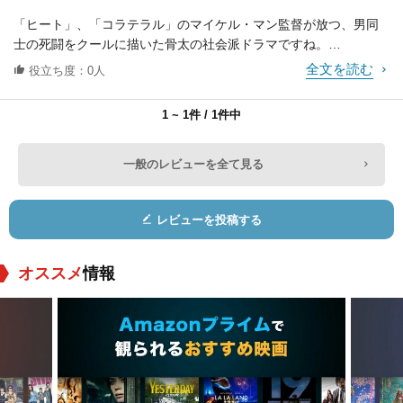
「ヒート」、「コラテラル」のマイケル・マン監督が放つ、男同
士の死闘をクールに描いた骨太の社会派ドラマですね。
全文を読む
役立ち度：0人
静けさの中にもほとばしる熱気、マイケル・マン監督の抑制され
た演出が、男達の生きざまを輝かせます。
1 ~ 1件 / 1件中
自分を信じ、自分を貫こうとする男の美学が、我々観る者の心を
ハリー・ケイト・ア
クリフ・カーティス
マイケル・ポール・
激しく揺さぶります。
イゼンバーグ
チャン
一般のレビューを全て見る
役：Barbara Wigand
役：Sheikh Fadlalla
役：Norman the Ca
アメリカのCBSの人気報道番組「60ミニッツ」の舞台裏で実際に
h
meraman
起きた事件を描いた、実録社会派ドラマで、「60ミニッツ」の敏
レビューを投稿する
腕プロデューサー、ローウェル・バーグマン(アル・パチーノ)とタ
バコ会社の不正を内部告発した、ジェフリー・ワイガンド(ラッセ
ル・クロウ)という二人の実在する男達の熱い戦いを実録タッチで
オススメ
情報
描いています。
2時間38分と長い上映時間ですが、マイケル・マン監督の工夫を凝
らした演出が、ピリピリするような緊張感を持続させてくれま
す。
まず、実話に基づいている事もあって、手持ち撮影によるドキュ