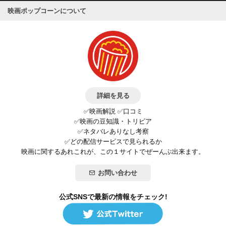
真実の公開へとたどり着かせるのです。
映画ポップコーンについて
我々が日頃、享受している「言論の自由」や「報道の自由」は、
これら多くの犠牲や努力の上に成り立っているのだと、あらため
て痛感させられます。
バーグマンとワイガンドが命を懸けて示してくれた大きな理想。
これは、紛れもなく、れっきとした事実なのです。
詳細を見る
✅映画解説 ✅口コミ
✅映画の豆知識・トリビア
✅ネタバレありなし考察
✅どの配信サービスで見られるか
映画に関するあれこれが、この１サイトでぜーんぶ出来ます。
お問い合わせ
公式SNSで最新の情報をチェック!