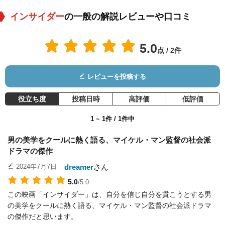
インサイダー
の一般の解説レビューや口コミ
5.0
点 / 2件
レビューを投稿する
コルム・フィオール
ブルース・マッギル
ジーナ・ガーション
役：Richard Scrugg
役：Ron Motley
役：Helen Caperelli
役立ち度
投稿日時
高評価
低評価
s
1 ~ 1件 / 1件中
男の美学をクールに熱く語る、マイケル・マン監督の社会派
ドラマの傑作
dreamer
さん
2024年7月7日
5.0
/5.0
マイケル・ガンボン
リップ・トーン
リン・シグペン
この映画「インサイダー」は、自分を信じ自分を貫こうとする男
の美学をクールに熱く語る、マイケル・マン監督の社会派ドラマ
役：Thomas Sandef
役：John Scanlon
役：Mrs. Williams
の傑作だと思います。
ur