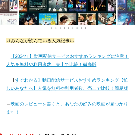
メンタリー・タッチが実に効果を上げていると思います。
更に、クローズ・アップやスローモーションで画面にメリハリを
つけ、バーグマンのジャーナリストとしての信念と、ワイガンド
●
●
●
●
●
●
●
●
●
の迷える複雑な心情を鮮やかに映し出していると思います。
↓↓みんなが読んでいる人気記事↓↓
このワイガンドが内部告発をする段になって、様々な圧力がかか
り、身の危険や家族崩壊の危機にさらされる事になります。
→
【2024年】動画配信サービスおすすめランキングに注意！
凄まじいまでの葛藤と戦い、ワイガンドは強固な正義心を貫こう
人気を無料や利用者数、売上で比較！徹底版
とします。
現実問題として、このような過酷な試練にさらされた時、人間は
→【
すぐわかる】動画配信サービスおすすめランキング【忙
理想というものを貫き通せるものであろうか?
しいあなたへ】人気を無料や利用者数、売上で比較！簡易版
人間は本来は、もっともっと弱いはずだし、このワイガンドの勇
→
映画のレビューを書くと、あなたの好みの映画が見つかり
気を我々は現実のものとして、受け止められるであろうか?----
と、自問自答せざるを得ません。
ます！
様々な脅迫に耐えられず、夫から離れていったワイガンドの妻
は、現実的な人間らしさを象徴するキャラクターでもあります。