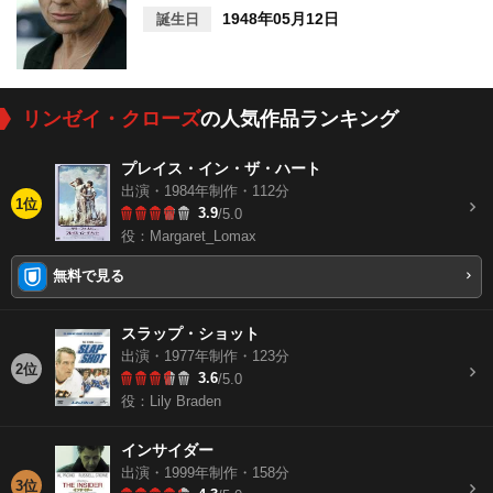
1948年05月12日
誕生日
リンゼイ・クローズ
の人気作品ランキング
プレイス・イン・ザ・ハート
出演・1984年制作・112分
1位
3.9
/5.0
役：Margaret_Lomax
無料で見る
スラップ・ショット
出演・1977年制作・123分
2位
3.6
/5.0
役：Lily Braden
インサイダー
出演・1999年制作・158分
3位