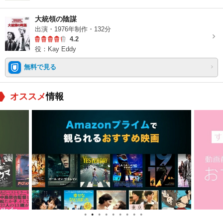
大統領の陰謀
出演・1976年制作・132分
4.2
役：Kay Eddy
無料で見る
オススメ
情報
●
●
●
●
●
●
●
●
●