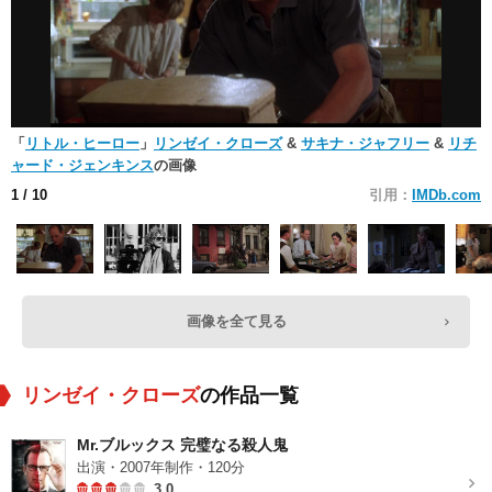
「
リトル・ヒーロー
」
リンゼイ・クローズ
&
サキナ・ジャフリー
&
リチ
ャード・ジェンキンス
の画像
1
/ 10
引用：
IMDb.com
画像を全て見る
リンゼイ・クローズ
の作品一覧
Mr.ブルックス 完璧なる殺人鬼
出演・2007年制作・120分
3.0