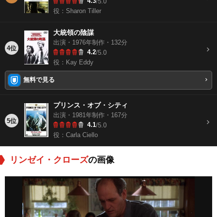
4.3
/5.0
役：Sharon Tiller
大統領の陰謀
出演・1976年制作・132分
4位
4.2
/5.0
役：Kay Eddy
無料で見る
プリンス・オブ・シティ
出演・1981年制作・167分
5位
4.1
/5.0
役：Carla Ciello
リンゼイ・クローズ
の画像