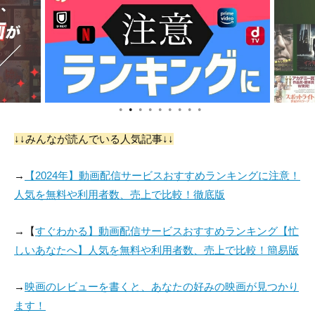
●
●
●
●
●
●
●
●
●
↓↓みんなが読んでいる人気記事↓↓
→
【2024年】動画配信サービスおすすめランキングに注意！
人気を無料や利用者数、売上で比較！徹底版
→【
すぐわかる】動画配信サービスおすすめランキング【忙
しいあなたへ】人気を無料や利用者数、売上で比較！簡易版
→
映画のレビューを書くと、あなたの好みの映画が見つかり
ます！