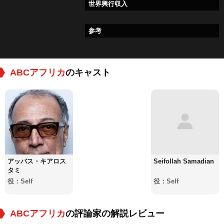
世界興行収入
参考
ABCアフリカ
のキャスト
アッバス・キアロス
Seifollah Samadian
タミ
役：Self
役：Self
ABCアフリカ
の評論家の解説レビュー