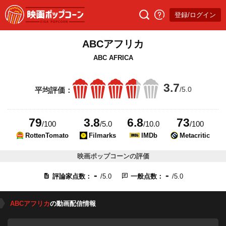
登録/ログイン
ABCアフリカ
ABC AFRICA
3.7
/5.0
平均評価：
79
3.8
6.8
73
/100
/5.0
/10.0
/100
RottenTomato
Filmarks
IMDb
Metacritic
映画ポップコーンの評価
-
-
評論家点数：
/5.0
一般点数：
/5.0
ABCアフリカ
の動画配信情報