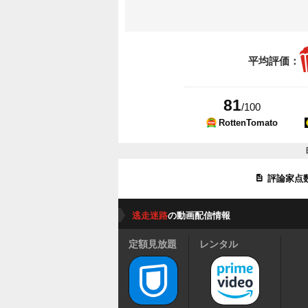
平均評価：
81
/100
RottenTomato
評論家点
逃走迷路
の動画配信情報
定額見放題
レンタル