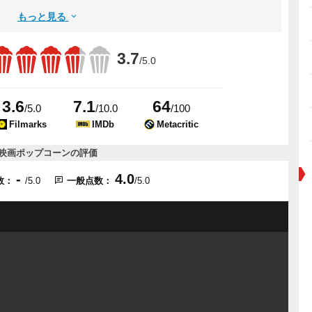
もっと見る
3.7
/5.0
3.6
7.1
64
/5.0
/10.0
/100
Filmarks
IMDb
Metacritic
映画ポップコーンの評価
-
4.0
数：
/5.0
一般点数：
/5.0