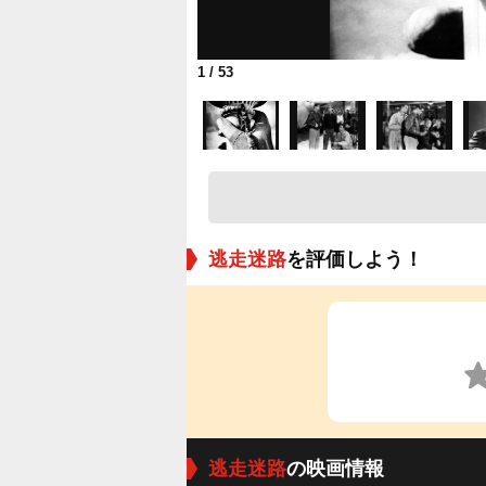
1
/ 53
逃走迷路
を評価しよう！
逃走迷路
の映画情報