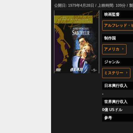
公開日: 1979年4月28日 / 上映時間: 109分 / 
映画監督
アルフレッド・
制作国
アメリカ
ジャンル
ミステリー
日本興行収入
-
世界興行収入
0億 USドル
参考