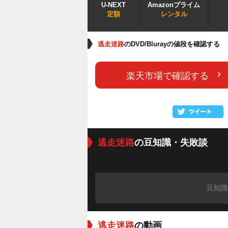
U-NEXT
Amazonプライム
定額
レンタル
逃走迷路
のDVD/Blurayの値段を確認する
楽天市場で確認する
逃走迷路
の豆知識・失敗談
豆知識
逃走迷路
の動画