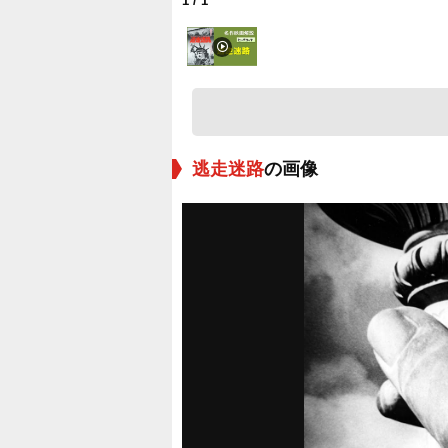
1
/ 1
逃走迷路
の画像