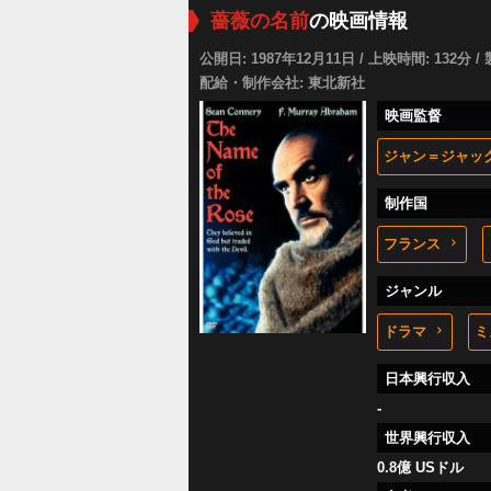
薔薇の名前
の映画情報
公開日: 1987年12月11日 / 上映時間: 132分 / 
配給・制作会社: 東北新社
映画監督
ジャン＝ジャッ
制作国
フランス
ジャンル
ドラマ
ミ
日本興行収入
-
世界興行収入
0.8億 USドル