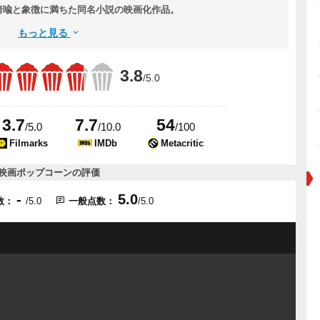
暗喩と象徴に満ちた同名小説の映画化作品。
もっと見る
3.8
/5.0
3.7
7.7
54
/5.0
/10.0
/100
Filmarks
IMDb
Metacritic
映画ポップコーンの評価
-
5.0
数：
/5.0
一般点数：
/5.0