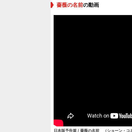
薔薇の名前
の動画
日本版予告篇 / 薔薇の名前 （ショーン・コ