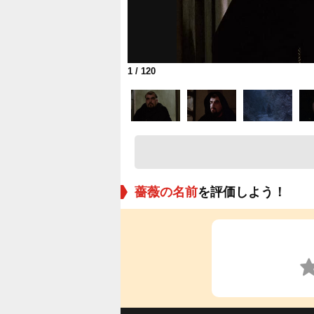
1
/ 120
薔薇の名前
を評価しよう！