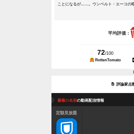
ことになるが……。ウンベルト・エーコの
平均評価：
72
/100
RottenTomato
評論家点
薔薇の名前
の動画配信情報
定額見放題