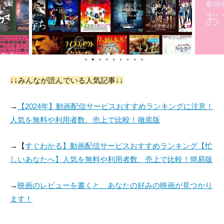
●
●
●
●
●
●
●
●
●
↓↓みんなが読んでいる人気記事↓↓
→
【2024年】動画配信サービスおすすめランキングに注意！
人気を無料や利用者数、売上で比較！徹底版
→【
すぐわかる】動画配信サービスおすすめランキング【忙
しいあなたへ】人気を無料や利用者数、売上で比較！簡易版
→
映画のレビューを書くと、あなたの好みの映画が見つかり
ます！