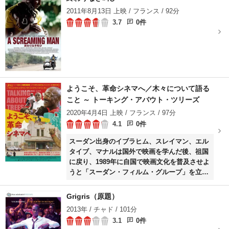
2011年8月13日 上映 / フランス / 92分
3.7
0件
ようこそ、革命シネマへ／木々について語る
こと ～ トーキング・アバウト・ツリーズ
2020年4月4日 上映 / フランス / 97分
4.1
0件
スーダン出身のイブラヒム、スレイマン、エル
タイブ、マナルは国外で映画を学んだ後、祖国
に戻り、1989年に自国で映画文化を普及させよ
うと「スーダン・フィルム・グループ」を立ち
上げる。しかし同じ年に軍事独裁政権が誕生
し、映画が発禁の対象になると、彼らは亡命し
Grigris（原題）
たり政治犯として拘留されたりする。その後ス
2013年 / チャド / 101分
ーダンで再会した彼らは、還暦を過ぎていた。
3.1
0件