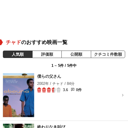
チャド
のおすすめ映画一覧
人気順
評価順
公開順
クチコミ件数順
1 ~ 5件 / 5件中
僕らの父さん
2002年 / チャド / 84分
3.6
0件
終わりなき叫び