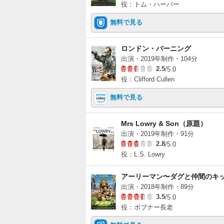
役：トム・ハーパー
無料で見る
ロンドン・バーニング
出演・2019年制作・104分
2.5
/5.0
役：Clifford Cullen
無料で見る
Mrs Lowry & Son（原題）
出演・2019年制作・91分
2.8
/5.0
役：L.S. Lowry
アーリーマン〜ダグと仲間のキ
出演・2018年制作・89分
3.5
/5.0
役：ボブナー長老