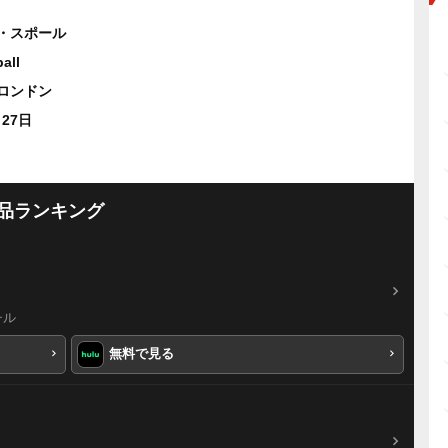
・スポール
all
ロンドン
月27日
品ランキング
チル
無料で見る