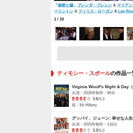
「
秘密と嘘
」
ブレンダ・ブレシン
&
マリアン
ベリントン
&
フィリス・ローガン
&
Lee Ros
1
/ 10
ティモシー・スポール
の作品一
Virginia Woolf's Night & D
出演・2026年制作・95分
3.6
/5.0
役：Mr Hilbery
グッバイ、ジューン: 幸せな人
出演・2025年制作・116分
3.2
/5.0