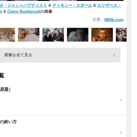
ヌ・ジャン＝バプティスト
&
ティモシー・スポール
&
エリザベス・
s
&
Claire Rushbrook
の画像
引用：
IMDb.com
画像を全て見る
覧
ay（原題）
生の終い方