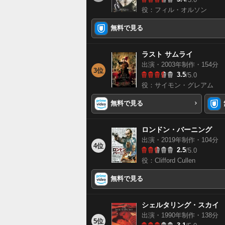
役：フィル・オルソン
無料で見る
ラスト サムライ
出演・2003年制作・154分
3位
3.5
/5.0
役：サイモン・グレアム
無料で見る
ロンドン・バーニング
出演・2019年制作・104分
4位
2.5
/5.0
役：Clifford Cullen
無料で見る
シェルタリング・スカイ
出演・1990年制作・138分
5位