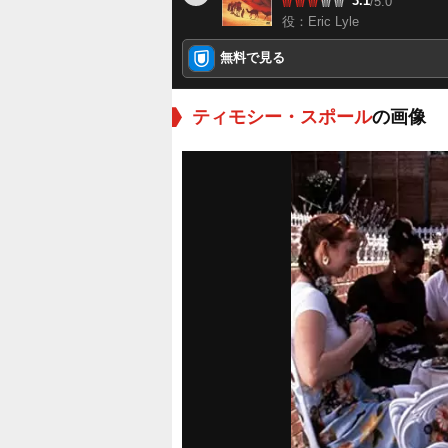
3.1
/5.0
役：Eric Lyle
無料で見る
ティモシー・スポール
の画像