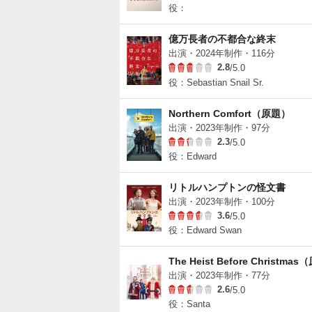
役：
億万長者の不都合な終末
出演・2024年制作・116分
2.8
/5.0
役：Sebastian Snail Sr.
Northern Comfort（原題）
出演・2023年制作・97分
2.3
/5.0
役：Edward
リトルハンプトンの怪文書
出演・2023年制作・100分
3.6
/5.0
役：Edward Swan
The Heist Before Christma
出演・2023年制作・77分
2.6
/5.0
役：Santa