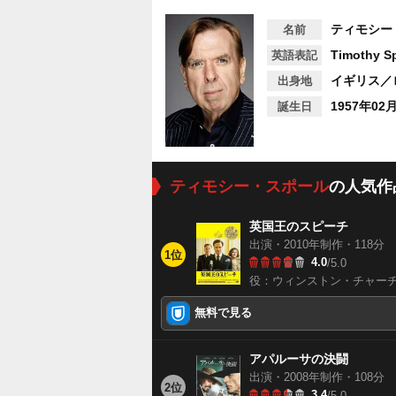
ティモシー
名前
Timothy Sp
英語表記
イギリス／
出身地
1957年02
誕生日
ティモシー・スポール
の人気作
英国王のスピーチ
出演・2010年制作・118分
1位
4.0
/5.0
役：ウィンストン・チャー
無料で見る
アパルーサの決闘
出演・2008年制作・108分
2位
3.4
/5.0