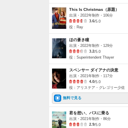
This Is Christmas（原題）
出演・2022年制作・106分
3.6
/5.0
役：Ray
ほの蒼き瞳
出演・2022年制作・129分
3.2
/5.0
役：Superintendent Thayer
スペンサー ダイアナの決意
出演・2021年制作・117分
4.0
/5.0
役：アリステア・グレゴリー少佐
無料で見る
君を想い、バスに乗る
出演・2021年制作・86分
2.9
/5.0