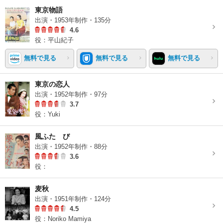
東京物語
出演・1953年制作・135分
4.6
役：平山紀子
無料で見る
無料で見る
無料で見る
東京の恋人
出演・1952年制作・97分
3.7
役：Yuki
風ふたゝび
出演・1952年制作・88分
3.6
役：
麦秋
出演・1951年制作・124分
4.5
役：Noriko Mamiya