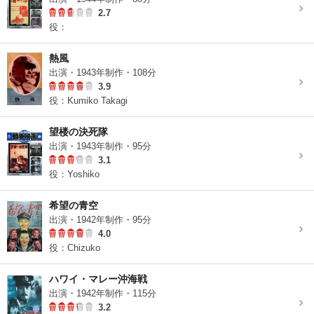
2.7
役：
熱風
出演・1943年制作・108分
3.9
役：Kumiko Takagi
望楼の決死隊
出演・1943年制作・95分
3.1
役：Yoshiko
希望の青空
出演・1942年制作・95分
4.0
役：Chizuko
ハワイ・マレー沖海戦
出演・1942年制作・115分
3.2