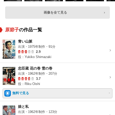
画像を全て見る
原節子
の作品一覧
青い山脈
出演・1975年制作・91分
2.9
役：Yukiko Shimazaki
忠臣蔵 花の巻 雪の巻
出演・1962年制作・207分
3.7
役：Riku Oishi
無料で見る
娘と私
出演・1962年制作・123分