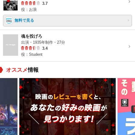
3.7
役：お浪
無料で見る
魂を投げろ
出演・1935年制作・27分
3.4
役：Student
オススメ
情報