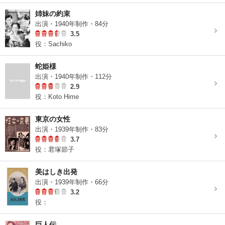
姉妹の約束
出演・1940年制作・84分
3.5
役：Sachiko
蛇姫様
出演・1940年制作・112分
2.9
役：Koto Hime
東京の女性
出演・1939年制作・83分
3.7
役：君塚節子
美はしき出発
出演・1939年制作・66分
3.2
役：
巨人伝