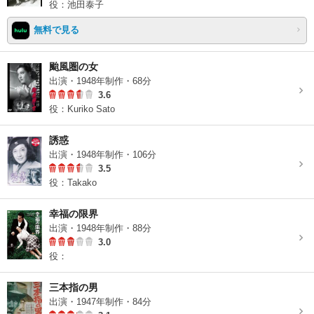
役：池田泰子
無料で見る
颱風圏の女
出演・1948年制作・68分
3.6
役：Kuriko Sato
誘惑
出演・1948年制作・106分
3.5
役：Takako
幸福の限界
出演・1948年制作・88分
3.0
役：
三本指の男
出演・1947年制作・84分