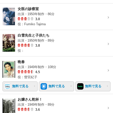
女医の診察室
出演・1950年制作・86分
3.0
役：Fumiko Tajima
白雪先生と子供たち
出演・1950年制作・89分
3.8
役：
晩春
出演・1949年制作・108分
4.5
役：曽宮紀子
無料で見る
無料で見る
無料で見る
お嬢さん乾杯！
出演・1949年制作・89分
3.6