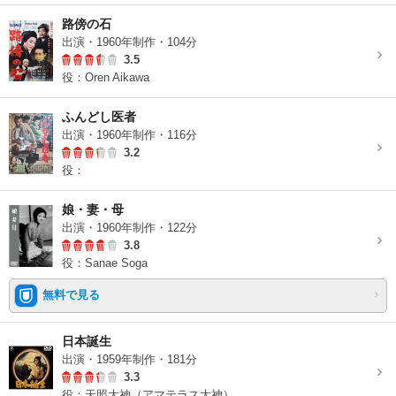
路傍の石
出演・1960年制作・104分
3.5
役：Oren Aikawa
ふんどし医者
出演・1960年制作・116分
3.2
役：
娘・妻・母
出演・1960年制作・122分
3.8
役：Sanae Soga
無料で見る
日本誕生
出演・1959年制作・181分
3.3
役：天照大神（アマテラス大神）