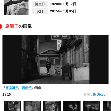
1920年06月17日
誕生日
2015年09月05日
没日
原節子
の画像
「
東京暮色
」
原節子
の画像
1
/ 10
引用：
IMDb.com