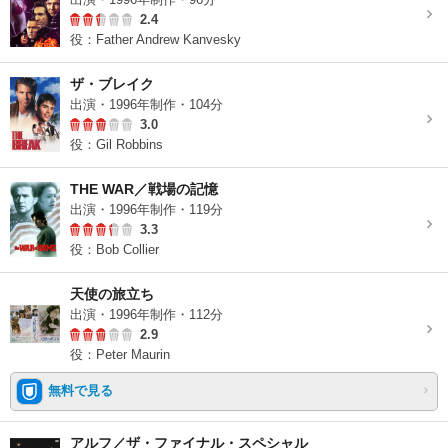
2.4
役：Father Andrew Kanvesky
ザ・ブレイク
出演・1996年制作・104分
3.0
役：Gil Robbins
THE WAR／戦場の記憶
出演・1996年制作・119分
3.3
役：Bob Collier
天使の旅立ち
出演・1996年制作・112分
2.9
役：Peter Maurin
無料で見る
アルフ／ザ・ファイナル・スペシャル