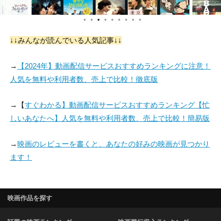
●
●
●
●
●
●
●
●
●
↓↓みんなが読んでいる人気記事↓↓
→
【2024年】動画配信サービスおすすめランキングに注意！
人気を無料や利用者数、売上で比較！徹底版
→【
すぐわかる】動画配信サービスおすすめランキング【忙
しいあなたへ】人気を無料や利用者数、売上で比較！簡易版
→
映画のレビューを書くと、あなたの好みの映画が見つかり
ます！
映画作品を探す