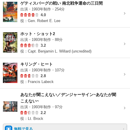
ゲティスバーグの戦い 南北戦争運命の三日間
出演・1993年制作・254分
4.0
役：Gen. Robert E. Lee
ホット・ショット2
出演・1993年制作・88分
3.2
役：Capt. Benjamin L. Willard (uncredited)
キリング・ヒート
出演・1993年制作・107分
2.8
役：Francis Labeck
あなたが聞こえない／デンジャーサイン~あなたが聞
こえない~
出演・1993年制作・97分
2.2
役：Lt. Brock
無料で見る