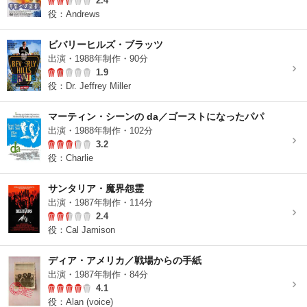
2.4
役：Andrews
ビバリーヒルズ・ブラッツ
出演・1988年制作・90分
1.9
役：Dr. Jeffrey Miller
マーティン・シーンの da／ゴーストになったパパ
出演・1988年制作・102分
3.2
役：Charlie
サンタリア・魔界怨霊
出演・1987年制作・114分
2.4
役：Cal Jamison
ディア・アメリカ／戦場からの手紙
出演・1987年制作・84分
4.1
役：Alan (voice)