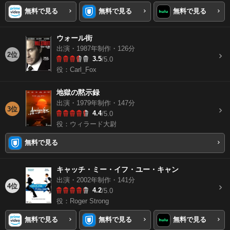
無料で見る
無料で見る
無料で見る
ウォール街
出演・1987年制作・126分
2位
3.5
/5.0
役：Carl_Fox
地獄の黙示録
出演・1979年制作・147分
3位
4.4
/5.0
役：ウィラード大尉
無料で見る
キャッチ・ミー・イフ・ユー・キャン
出演・2002年制作・141分
4位
4.2
/5.0
役：Roger Strong
無料で見る
無料で見る
無料で見る