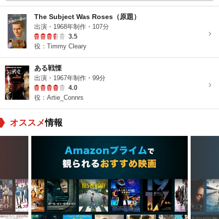
The Subject Was Roses（原題）
出演・1968年制作・107分
3.5
役：Timmy Cleary
ある戦慄
出演・1967年制作・99分
4.0
役：Artie_Connrs
オススメ
情報