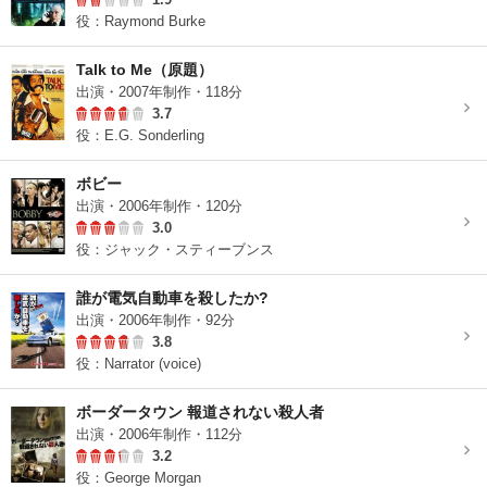
役：Raymond Burke
Talk to Me（原題）
出演・2007年制作・118分
3.7
役：E.G. Sonderling
ボビー
出演・2006年制作・120分
3.0
役：ジャック・スティーブンス
誰が電気自動車を殺したか?
出演・2006年制作・92分
3.8
役：Narrator (voice)
ボーダータウン 報道されない殺人者
出演・2006年制作・112分
3.2
役：George Morgan