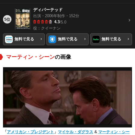
ディパーテッド
出演・2006年制作・152分
5位
4.3
/5.0
役：クイーナン
無料で見る
無料で見る
無料で見る
マーティン・シーン
の画像
「
アメリカン・プレジデント
」
マイケル・ダグラス
&
マーティン・シー