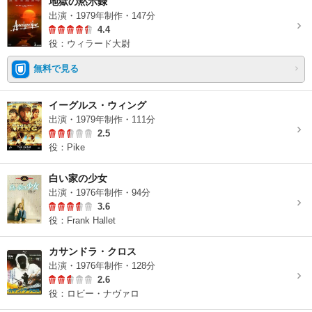
地獄の黙示録
出演・1979年制作・147分
4.4
役：ウィラード大尉
無料で見る
イーグルス・ウィング
出演・1979年制作・111分
2.5
役：Pike
白い家の少女
出演・1976年制作・94分
3.6
役：Frank Hallet
カサンドラ・クロス
出演・1976年制作・128分
2.6
役：ロビー・ナヴァロ