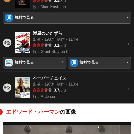
3.9
/5.0
役：Max_Eastman
無料で見る
潮風のいたずら
出演・1987年制作・114分
4位
3.1
/5.0
役：Grant Stayton III
無料で見る
無料で見る
ペーパーチェイス
出演・1973年制作・113分
5位
3.7
/5.0
役：Arderson
エドワード・ハーマン
の画像