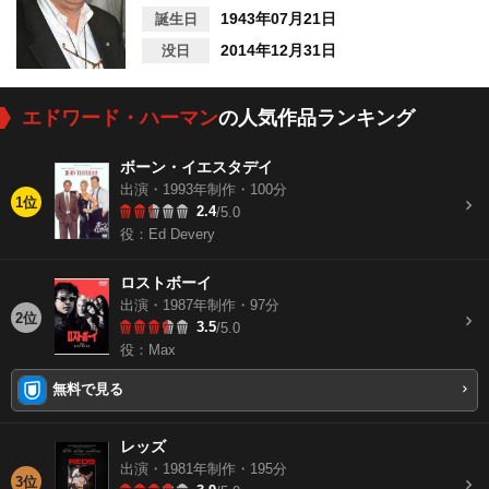
1943年07月21日
誕生日
2014年12月31日
没日
エドワード・ハーマン
の人気作品ランキング
ボーン・イエスタデイ
出演・1993年制作・100分
1位
2.4
/5.0
役：Ed Devery
ロストボーイ
出演・1987年制作・97分
2位
3.5
/5.0
役：Max
無料で見る
レッズ
出演・1981年制作・195分
3位