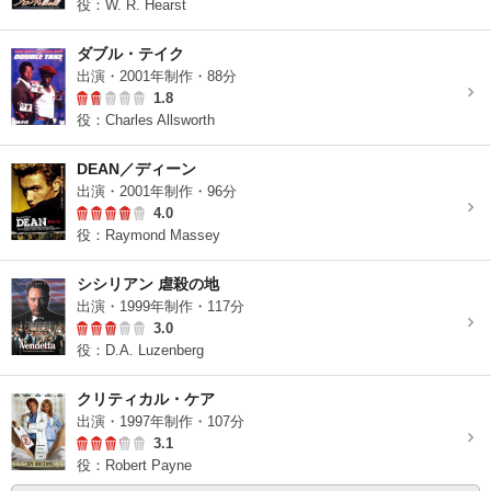
役：W. R. Hearst
ダブル・テイク
出演・2001年制作・88分
1.8
役：Charles Allsworth
DEAN／ディーン
出演・2001年制作・96分
4.0
役：Raymond Massey
シシリアン 虐殺の地
出演・1999年制作・117分
3.0
役：D.A. Luzenberg
クリティカル・ケア
出演・1997年制作・107分
3.1
役：Robert Payne