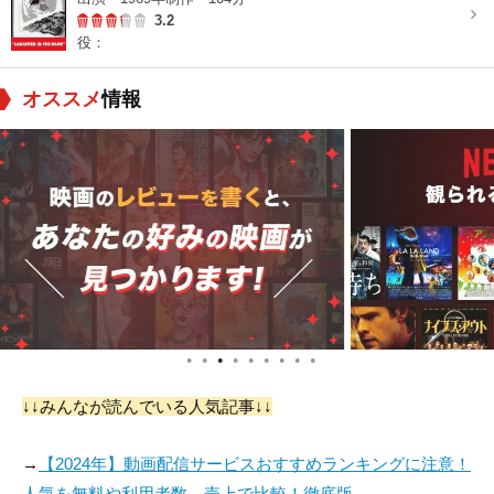
3.2
役：
オススメ
情報
●
●
●
●
●
●
●
●
●
↓↓みんなが読んでいる人気記事↓↓
→
【2024年】動画配信サービスおすすめランキングに注意！
人気を無料や利用者数、売上で比較！徹底版