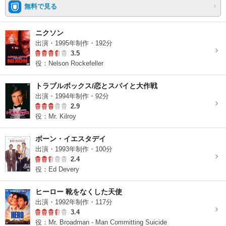
無料で見る
ニクソン
出演・1995年制作・192分
3.5
役：Nelson Rockefeller
トラブルボックス/恋とスパイと大作戦
出演・1994年制作・92分
2.9
役：Mr. Kilroy
ボーン・イエスタデイ
出演・1993年制作・100分
2.4
役：Ed Devery
ヒーロー 靴をなくした天使
出演・1992年制作・117分
3.4
役：Mr. Broadman - Man Committing Suicide