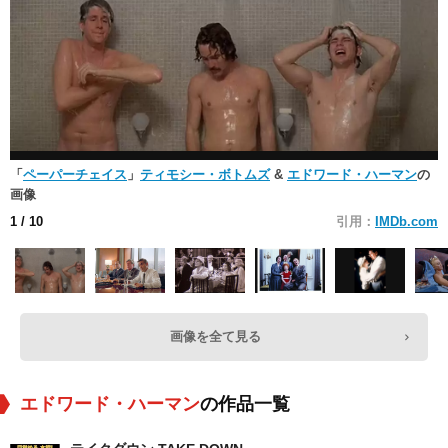
「
ペーパーチェイス
」
ティモシー・ボトムズ
&
エドワード・ハーマン
の
画像
1
/ 10
引用：
IMDb.com
画像を全て見る
エドワード・ハーマン
の作品一覧