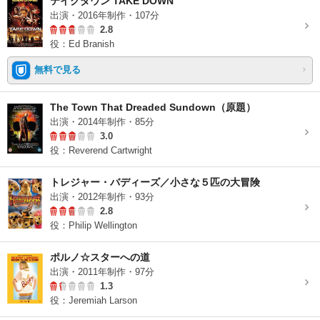
テイクダウン TAKE DOWN
出演・2016年制作・107分
2.8
役：Ed Branish
無料で見る
The Town That Dreaded Sundown（原題）
出演・2014年制作・85分
3.0
役：Reverend Cartwright
トレジャー・バディーズ／小さな５匹の大冒険
出演・2012年制作・93分
2.8
役：Philip Wellington
ポルノ☆スターへの道
出演・2011年制作・97分
1.3
役：Jeremiah Larson