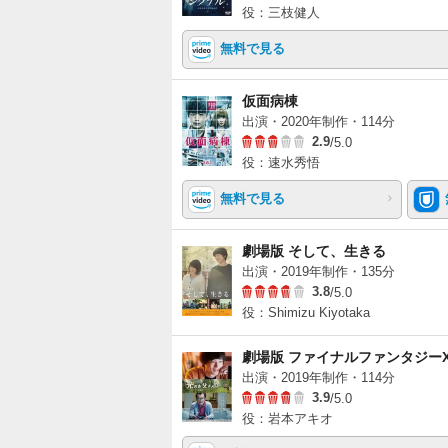
役：三枝健人
無料で見る
仮面病棟
出演・2020年制作・114分
2.9
/5.0
役：速水秀悟
無料で見る
劇場版 そして、生きる
出演・2019年制作・135分
3.8
/5.0
役：Shimizu Kiyotaka
劇場版 ファイナルファンタジーX
出演・2019年制作・114分
3.9
/5.0
役：岩本アキオ