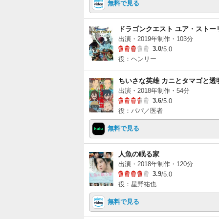
無料で見る
ドラゴンクエスト ユア・ストー
出演・2019年制作・103分
3.0
/5.0
役：ヘンリー
ちいさな英雄 カニとタマゴと透
出演・2018年制作・54分
3.6
/5.0
役：パパ／医者
無料で見る
人魚の眠る家
出演・2018年制作・120分
3.9
/5.0
役：星野祐也
無料で見る