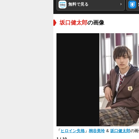
無料で見る
坂口健太郎
の画像
「
ヒロイン失格
」
桐谷美玲
&
坂口健太郎
の画