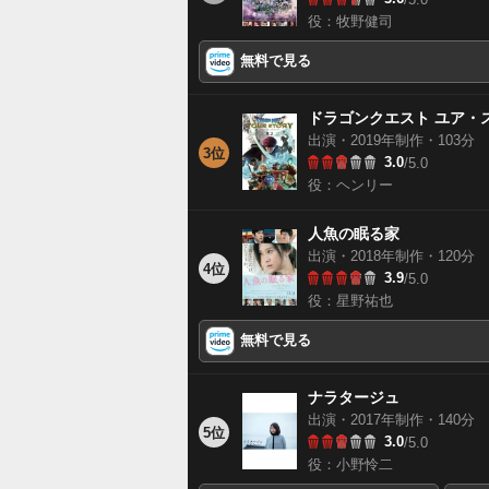
役：牧野健司
無料で見る
ドラゴンクエスト ユア・
出演・2019年制作・103分
3位
3.0
/5.0
役：ヘンリー
人魚の眠る家
出演・2018年制作・120分
4位
3.9
/5.0
役：星野祐也
無料で見る
ナラタージュ
出演・2017年制作・140分
5位
3.0
/5.0
役：小野怜二