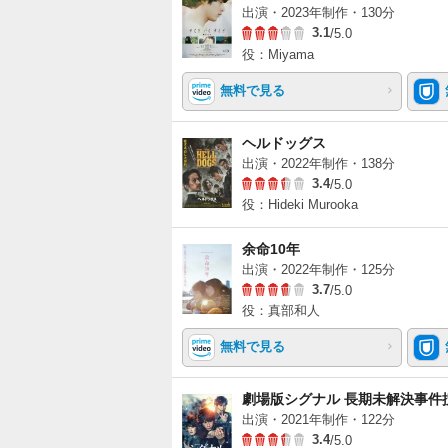
出演・2023年制作・130分
3.1
/5.0
役：Miyama
無料で見る
ヘルドッグス
出演・2022年制作・138分
3.4
/5.0
役：Hideki Murooka
余命10年
出演・2022年制作・125分
3.7
/5.0
役：真部和人
無料で見る
劇場版シグナル 長期未解決事件
出演・2021年制作・122分
3.4
/5.0