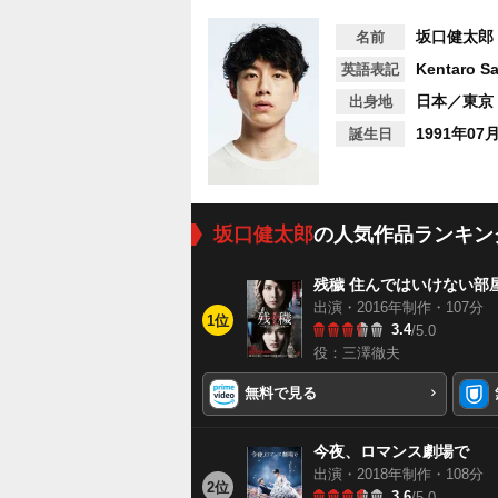
坂口健太郎
名前
Kentaro S
英語表記
日本／東京
出身地
1991年07
誕生日
坂口健太郎
の人気作品ランキン
残穢 住んではいけない部
出演・2016年制作・107分
1位
3.4
/5.0
役：三澤徹夫
無料で見る
今夜、ロマンス劇場で
出演・2018年制作・108分
2位
3.6
/5.0