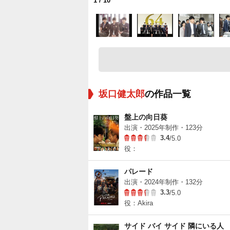
1
/ 10
坂口健太郎
の作品一覧
盤上の向日葵
出演・2025年制作・123分
3.4
/5.0
役：
パレード
出演・2024年制作・132分
3.3
/5.0
役：Akira
サイド バイ サイド 隣にいる人