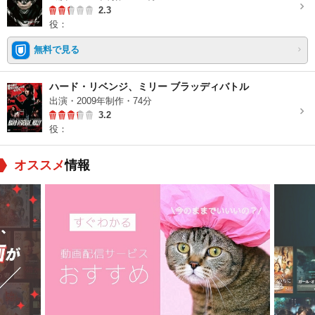
2.3
役：
無料で見る
ハード・リベンジ、ミリー ブラッディバトル
出演・2009年制作・74分
3.2
役：
オススメ
情報