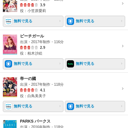
3.9
役：小笠原愛莉
無料で見る
無料で見る
ピーチガール
出演・2017年制作・116分
2.9
役：柏木沙絵
無料で見る
無料で見る
帝一の國
出演・2017年制作・118分
4.1
役：白鳥美美子
無料で見る
無料で見る
PARKS パークス
出演・2016年制作・118分