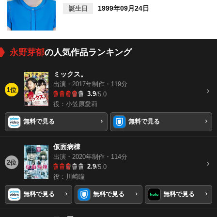
1999年09月24日
誕生日
永野芽郁
の人気作品ランキング
ミックス。
出演・2017年制作・119分
1位
3.9
/5.0
役：小笠原愛莉
無料で見る
無料で見る
仮面病棟
出演・2020年制作・114分
2位
2.9
/5.0
役：川崎瞳
無料で見る
無料で見る
無料で見る