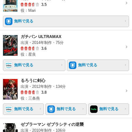
3.5
役：Mari
無料で見る
ガチバン ULTRAMAX
出演・2014年制作・75分
3.6
役：星良
無料で見る
無料で見る
るろうに剣心
出演・2012年制作・134分
3.8
役：三条燕
無料で見る
無料で見る
無料で見る
ゼブラーマン ゼブラシティの逆襲
出演・2010年制作・106分