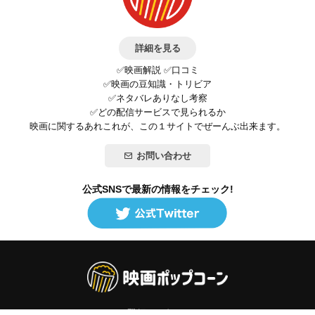
詳細を見る
✅映画解説 ✅口コミ
✅映画の豆知識・トリビア
✅ネタバレありなし考察
✅どの配信サービスで見られるか
映画に関するあれこれが、この１サイトでぜーんぶ出来ます。
お問い合わせ
公式SNSで最新の情報をチェック!
登録/ログイン