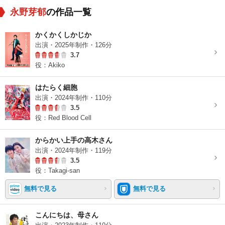
永野芽郁
の作品一覧
かくかくしかじか
出演・2025年制作・126分
3.7
役：Akiko
はたらく細胞
出演・2024年制作・110分
3.5
役：Red Blood Cell
からかい上手の高木さん
出演・2024年制作・119分
3.5
役：Takagi-san
無料で見る
無料で見る
こんにちは、母さん