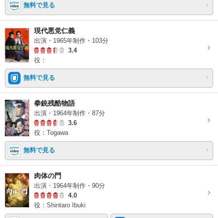
無料で見る
現代悪党仁義
出演・1965年制作・103分
3.4
役：
無料で見る
拳銃残酷物語
出演・1964年制作・87分
3.6
役：Togawa
無料で見る
肉体の門
出演・1964年制作・90分
4.0
役：Shintaro Ibuki