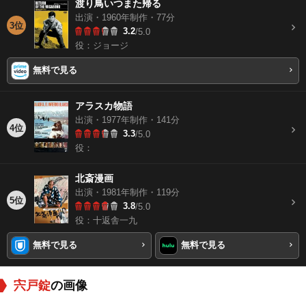
渡り鳥いつまた帰る
出演・1960年制作・77分
3位
3.2
/5.0
役：ジョージ
無料で見る
アラスカ物語
出演・1977年制作・141分
4位
3.3
/5.0
役：
北斎漫画
出演・1981年制作・119分
5位
3.8
/5.0
役：十返舎一九
無料で見る
無料で見る
宍戸錠
の画像