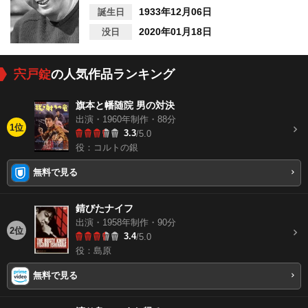
1933年12月06日
誕生日
2020年01月18日
没日
宍戸錠
の人気作品ランキング
旗本と幡随院 男の対決
出演・1960年制作・88分
1位
3.3
/5.0
役：コルトの銀
無料で見る
錆びたナイフ
出演・1958年制作・90分
2位
3.4
/5.0
役：島原
無料で見る