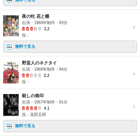
夜の牝 花と蝶
出演・1969年制作・83分
3.2
役：
無料で見る
野蛮人のネクタイ
出演・1969年制作・84分
2.2
役：
殺しの烙印
出演・1967年制作・91分
4.1
役：花田五郎
無料で見る