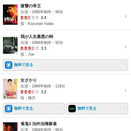
復讐の帝王
出演・1995年制作・95分
2.4
役：Kazunari Inaba
我が人生最悪の時
出演・1994年制作・92分
3.3
役：Joe
無料で見る
女ざかり
出演・1994年制作・118分
3.2
役：橋爪
無料で見る
無料で見る
雀鬼3 治外法権麻雀
出演・1994年制作・95分