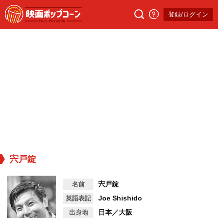
登録/ログイン
宍戸錠
宍戸錠
名前
Joe Shishido
英語表記
日本／大阪
出身地