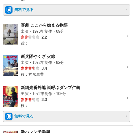
無料で見る
喜劇 ここから始まる物語
出演・1973年制作・89分
2.2
役：
新兵隊やくざ 火線
出演・1972年制作・92分
3.4
役：神永軍曹
新網走番外地 嵐呼ぶダンプ仁義
出演・1972年制作・106分
3.3
役：
無料で見る
新ハレンチ学園