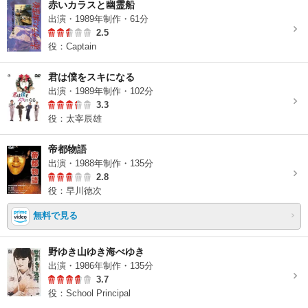
赤いカラスと幽霊船
出演・1989年制作・61分
2.5
役：Captain
君は僕をスキになる
出演・1989年制作・102分
3.3
役：太宰辰雄
帝都物語
出演・1988年制作・135分
2.8
役：早川徳次
無料で見る
野ゆき山ゆき海べゆき
出演・1986年制作・135分
3.7
役：School Principal