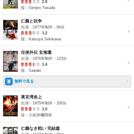
2.8
役：Genjiro Yasuda
仁義と抗争
出演・1977年制作・94分
3.2
役：Katsuya Sekikawa
任侠外伝 玄海灘
出演・1976年制作・123分
3.4
役：Sawaki
無料で見る
東京湾炎上
出演・1975年制作・100分
3.0
役：小佐井機関長
仁義なき戦い 完結篇