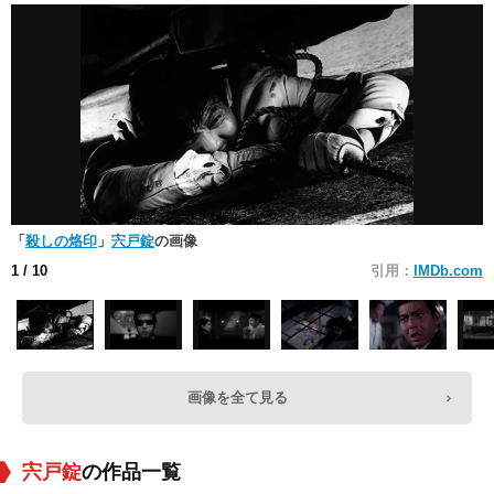
「
殺しの烙印
」
宍戸錠
の画像
1
/ 10
引用：
IMDb.com
画像を全て見る
宍戸錠
の作品一覧