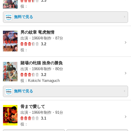
3.5
役：
無料で見る
男の紋章 竜虎無情
出演・1966年制作・87分
3.2
役：
賭場の牝猫 捨身の勝負
出演・1966年制作・80分
3.2
役：Kokichi Yamaguch
無料で見る
骨まで愛して
出演・1966年制作・91分
3.1
役：