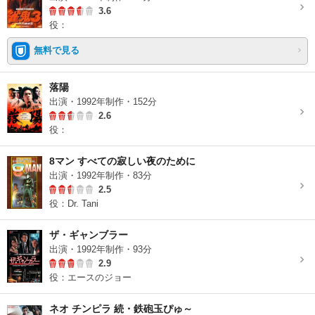
3.6
役：
無料で見る
落陽
出演・1992年制作・152分
2.6
役：
8マン すべての寂しい夜のために
出演・1992年制作・83分
2.5
役：Dr. Tani
ザ・ギャンブラー
出演・1992年制作・93分
2.9
役：エースのジョー
ネオ チンピラ 続・鉄砲玉ぴゅ～