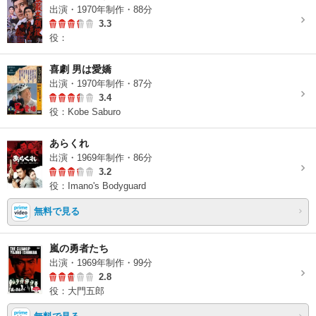
出演・1970年制作・88分
3.3
役：
喜劇 男は愛嬌
出演・1970年制作・87分
3.4
役：Kobe Saburo
あらくれ
出演・1969年制作・86分
3.2
役：Imano's Bodyguard
無料で見る
嵐の勇者たち
出演・1969年制作・99分
2.8
役：大門五郎