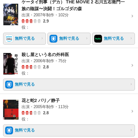
ケータイ刑事（デカ） THE MOVIE 2 石川五右衛門一
族の陰謀〜決闘！ゴルゴダの森
出演・2007年制作・102分
2.9
役：
無料で見る
無料で見る
無料で見る
殺し屋という名の外科医
出演・2006年制作・75分
2.8
役：
無料で見る
花と蛇2 パリ／静子
出演・2005年制作・113分
2.8
役：
無料で見る