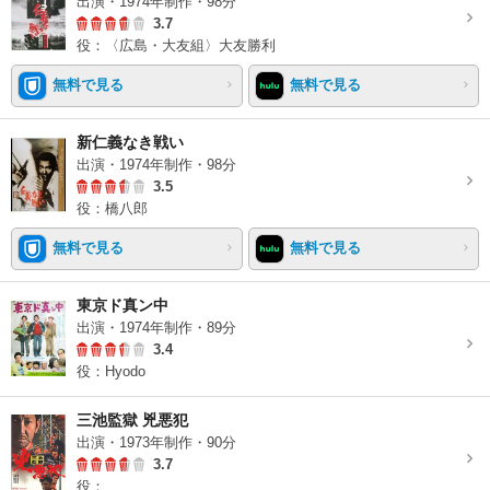
出演・1974年制作・98分
3.7
役：〈広島・大友組〉大友勝利
無料で見る
無料で見る
新仁義なき戦い
出演・1974年制作・98分
3.5
役：橋八郎
無料で見る
無料で見る
東京ド真ン中
出演・1974年制作・89分
3.4
役：Hyodo
三池監獄 兇悪犯
出演・1973年制作・90分
3.7
役：