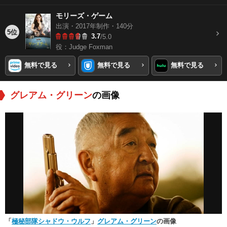
モリーズ・ゲーム
出演・2017年制作・140分
5位
3.7
/5.0
役：Judge Foxman
無料で見る
無料で見る
無料で見る
グレアム・グリーン
の画像
「
極秘部隊シャドウ・ウルフ
」
グレアム・グリーン
の画像