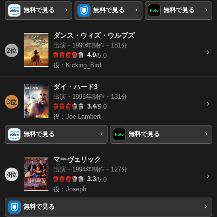
無料で見る
無料で見る
無料で見る
ダンス・ウィズ・ウルブズ
出演・1990年制作・181分
2位
4.0
/5.0
役：Kicking_Bird
ダイ・ハード3
出演・1995年制作・131分
3位
3.4
/5.0
役：Joe Lambert
無料で見る
無料で見る
マーヴェリック
出演・1994年制作・127分
4位
3.3
/5.0
役：Joseph
無料で見る