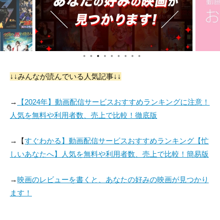
●
●
●
●
●
●
●
●
●
↓↓みんなが読んでいる人気記事↓↓
→
【2024年】動画配信サービスおすすめランキングに注意！
人気を無料や利用者数、売上で比較！徹底版
→【
すぐわかる】動画配信サービスおすすめランキング【忙
しいあなたへ】人気を無料や利用者数、売上で比較！簡易版
→
映画のレビューを書くと、あなたの好みの映画が見つかり
ます！