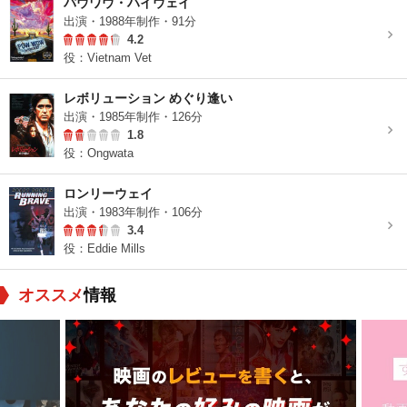
パウワウ・ハイウェイ
出演・1988年制作・91分
4.2
役：Vietnam Vet
レボリューション めぐり逢い
出演・1985年制作・126分
1.8
役：Ongwata
ロンリーウェイ
出演・1983年制作・106分
3.4
役：Eddie Mills
オススメ
情報