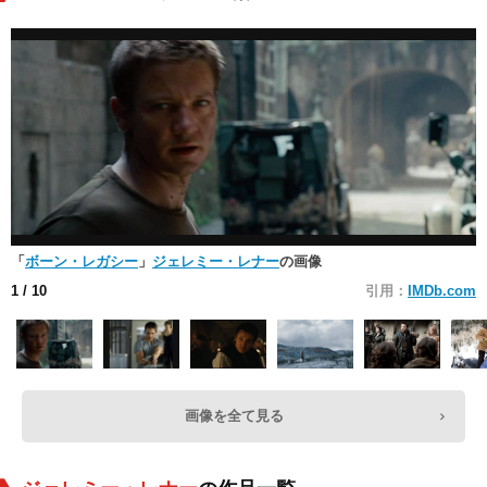
「
ボーン・レガシー
」
ジェレミー・レナー
の画像
1
/ 10
引用：
IMDb.com
画像を全て見る