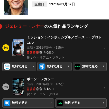
1971年01月07日
誕生日
ジェレミー・レナー
の人気作品ランキング
ミッション：インポッシブル／ゴースト・プロト
コル
出演・2011年制作・135分
1位
4.0
/5.0
役：ウィリアム・ブラント
無料で見る
無料で見る
無料で見る
ボーン・レガシー
出演・2012年制作・135分
2位
3.1
/5.0
役：アーロン・クロス
無料で見る
無料で見る