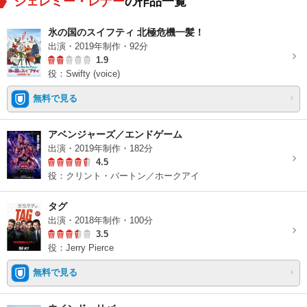
ジェレミー・レナー
の作品一覧
氷の国のスイフティ 北極危機一髪！
出演・2019年制作・92分
1.9
役：Swifty (voice)
無料で見る
アベンジャーズ／エンドゲーム
出演・2019年制作・182分
4.5
役：クリント・バートン／ホークアイ
タグ
出演・2018年制作・100分
3.5
役：Jerry Pierce
無料で見る