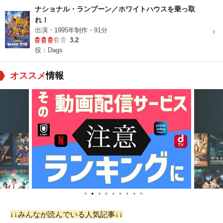
ナショナル・ランプーン／ホワイトハウスを乗っ取
れ！
出演・1995年制作・91分
3.2
役：Dags
オススメ
情報
●
●
●
●
●
●
●
●
●
↓↓みんなが読んでいる人気記事↓↓