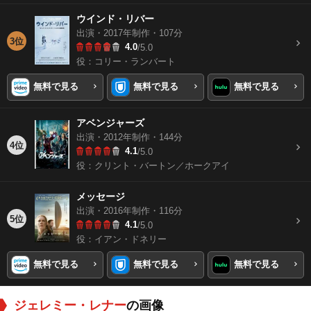
ウインド・リバー
出演・2017年制作・107分
3位
4.0
/5.0
役：コリー・ランバート
無料で見る
無料で見る
無料で見る
アベンジャーズ
出演・2012年制作・144分
4位
4.1
/5.0
役：クリント・バートン／ホークアイ
メッセージ
出演・2016年制作・116分
5位
4.1
/5.0
役：イアン・ドネリー
無料で見る
無料で見る
無料で見る
ジェレミー・レナー
の画像