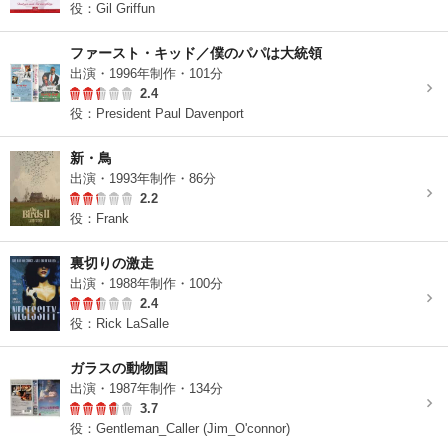
役：Gil Griffun
ファースト・キッド／僕のパパは大統領
出演・1996年制作・101分
2.4
役：President Paul Davenport
新・鳥
出演・1993年制作・86分
2.2
役：Frank
裏切りの激走
出演・1988年制作・100分
2.4
役：Rick LaSalle
ガラスの動物園
出演・1987年制作・134分
3.7
役：Gentleman_Caller (Jim_O'connor)