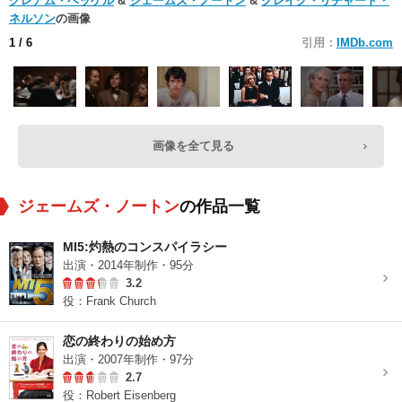
グレアム・ベッケル
&
ジェームズ・ノートン
&
クレイグ・リチャード・
ネルソン
の画像
1
/ 6
引用：
IMDb.com
画像を全て見る
ジェームズ・ノートン
の作品一覧
MI5:灼熱のコンスパイラシー
出演・2014年制作・95分
3.2
役：Frank Church
恋の終わりの始め方
出演・2007年制作・97分
2.7
役：Robert Eisenberg