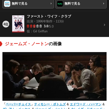
無料で見る
無料で見る
ファースト・ワイフ・クラブ
出演・1996年制作・113分
4位
3.0
/5.0
役：Gil Griffun
ジェームズ・ノートン
の画像
「
ペーパーチェイス
」
ティモシー・ボトムズ
&
エドワード・ハーマン
&