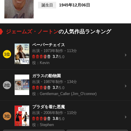
1945年12月06日
誕生日
ジェームズ・ノートン
の人気作品ランキング
ペーパーチェイス
出演・1973年制作・113分
1位
3.7
/5.0
役：Kevin
ガラスの動物園
出演・1987年制作・134分
2位
3.7
/5.0
役：Gentleman_Caller (Jim_O'connor)
プラダを着た悪魔
出演・2006年制作・110分
3位
3.8
/5.0
役：Stephen