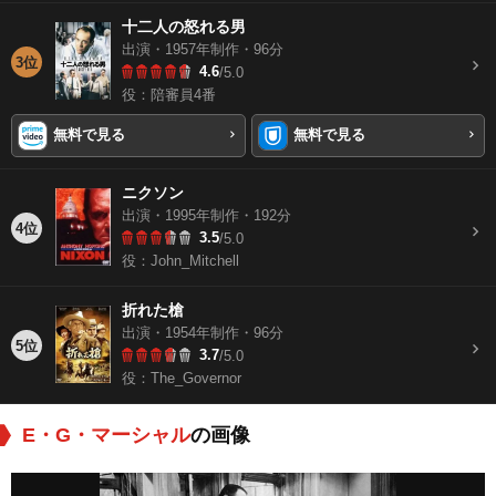
十二人の怒れる男
出演・1957年制作・96分
3位
4.6
/5.0
役：陪審員4番
無料で見る
無料で見る
ニクソン
出演・1995年制作・192分
4位
3.5
/5.0
役：John_Mitchell
折れた槍
出演・1954年制作・96分
5位
3.7
/5.0
役：The_Governor
E・G・マーシャル
の画像