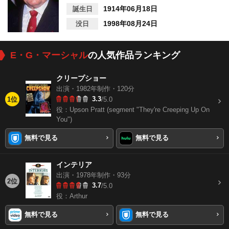
1914年06月18日
誕生日
1998年08月24日
没日
E・G・マーシャル
の人気作品ランキング
クリープショー
出演・1982年制作・120分
3.3
1位
/5.0
役：Upson Pratt (segment "They're Creeping Up On
You")
無料で見る
無料で見る
インテリア
出演・1978年制作・93分
2位
3.7
/5.0
役：Arthur
無料で見る
無料で見る