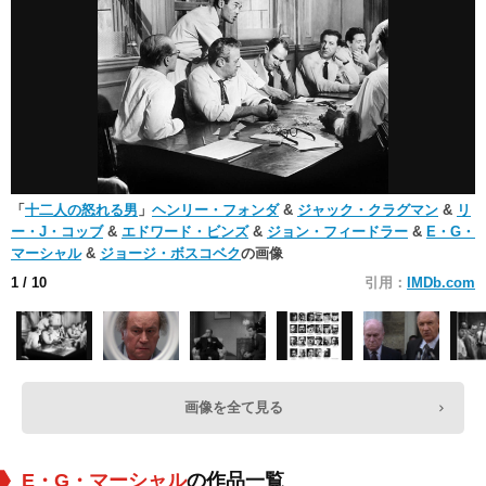
「
十二人の怒れる男
」
ヘンリー・フォンダ
&
ジャック・クラグマン
&
リ
ー・J・コッブ
&
エドワード・ビンズ
&
ジョン・フィードラー
&
E・G・
マーシャル
&
ジョージ・ボスコベク
の画像
1
/ 10
引用：
IMDb.com
画像を全て見る
E・G・マーシャル
の作品一覧