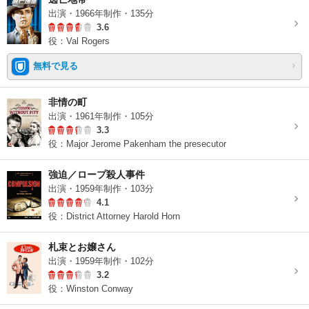
出演・1966年制作・135分
3.6
役：Val Rogers
無料で見る
非情の町
出演・1961年制作・105分
3.3
役：Major Jerome Pakenham the presecutor
強迫／ロープ殺人事件
出演・1959年制作・103分
4.1
役：District Attorney Harold Horn
札束とお嬢さん
出演・1959年制作・102分
3.2
役：Winston Conway