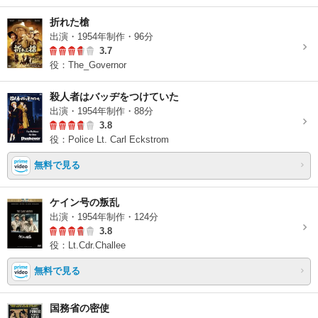
折れた槍
出演・1954年制作・96分
3.7
役：The_Governor
殺人者はバッヂをつけていた
出演・1954年制作・88分
3.8
役：Police Lt. Carl Eckstrom
無料で見る
ケイン号の叛乱
出演・1954年制作・124分
3.8
役：Lt.Cdr.Challee
無料で見る
国務省の密使