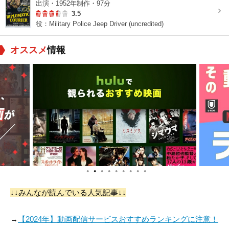
出演・1952年制作・97分
3.5
役：Military Police Jeep Driver (uncredited)
オススメ
情報
●
●
●
●
●
●
●
●
●
↓↓みんなが読んでいる人気記事↓↓
→
【2024年】動画配信サービスおすすめランキングに注意！