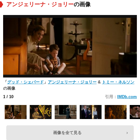
アンジェリーナ・ジョリー
の画像
「
グッド・シェパード
」
アンジェリーナ・ジョリー
&
トミー・ネルソン
の画像
1
/ 10
引用：
IMDb.com
画像を全て見る