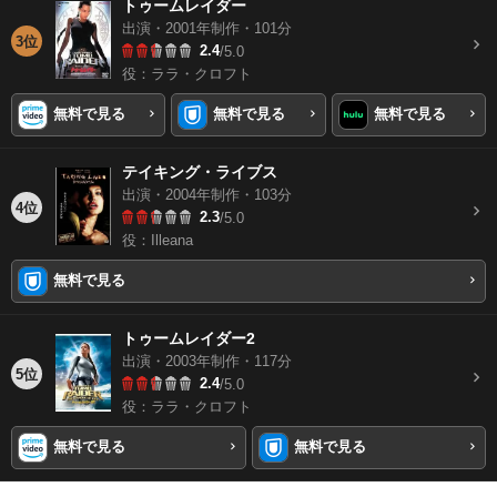
トゥームレイダー
出演・2001年制作・101分
3位
2.4
/5.0
役：ララ・クロフト
無料で見る
無料で見る
無料で見る
テイキング・ライブス
出演・2004年制作・103分
4位
2.3
/5.0
役：Illeana
無料で見る
トゥームレイダー2
出演・2003年制作・117分
5位
2.4
/5.0
役：ララ・クロフト
無料で見る
無料で見る