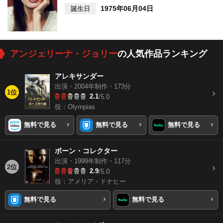
1975年06月04日
誕生日
アンジェリーナ・ジョリー
の人気作品ランキング
アレキサンダー
出演・2004年制作・173分
1位
2.1
/5.0
役：Olympias
無料で見る
無料で見る
無料で見る
ボーン・コレクター
出演・1999年制作・117分
2位
2.9
/5.0
役：アメリア・ドナヒー
無料で見る
無料で見る