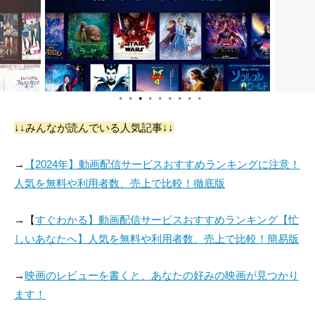
●
●
●
●
●
●
●
●
●
↓↓みんなが読んでいる人気記事↓↓
→
【2024年】動画配信サービスおすすめランキングに注意！
人気を無料や利用者数、売上で比較！徹底版
→【
すぐわかる】動画配信サービスおすすめランキング【忙
しいあなたへ】人気を無料や利用者数、売上で比較！簡易版
→
映画のレビューを書くと、あなたの好みの映画が見つかり
ます！