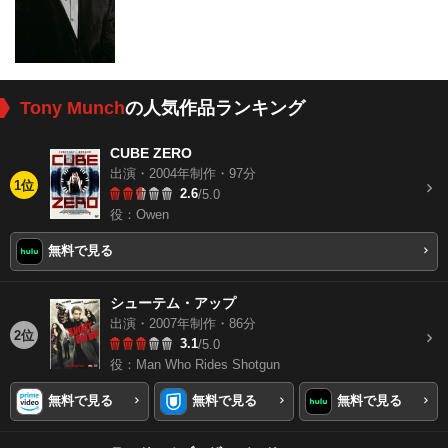
Tony Munch
の人気作品ランキング
CUBE ZERO
出演・2004年制作・97分
1位
2.6
/5.0
役：Owen
無料で見る
シューテム・アップ
出演・2007年制作・86分
2位
3.1
/5.0
役：Man Who Rides Shotgun
無料で見る
無料で見る
無料で見る