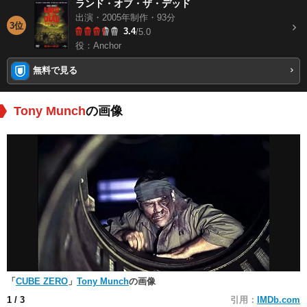
ランド・オブ・ザ・デッド
出演・2005年制作・93分
3位
3.4
/5.0
役：Anchor
無料で見る
Tony Munch
の画像
「
CUBE ZERO
」
Tony Munch
の画像
1
/ 3
引用：
IMDb.com