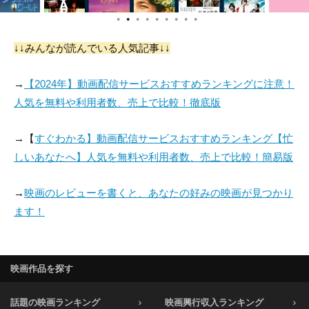
●
●
●
●
●
●
●
●
●
↓↓みんなが読んでいる人気記事↓↓
→
【2024年】動画配信サービスおすすめランキングに注意！
人気を無料や利用者数、売上で比較！徹底版
→【
すぐわかる】動画配信サービスおすすめランキング【忙
しいあなたへ】人気を無料や利用者数、売上で比較！簡易版
→
映画のレビューを書くと、あなたの好みの映画が見つかり
ます！
映画作品を探す
話題の映画ランキング
映画興行収入ランキング