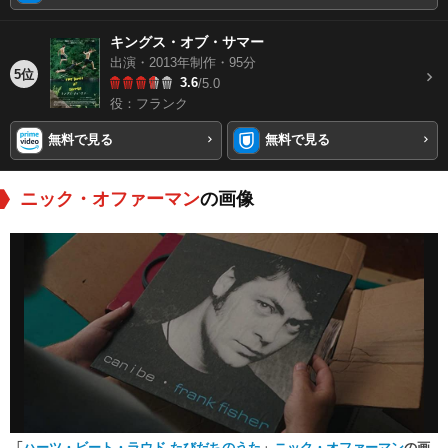
キングス・オブ・サマー
出演・2013年制作・95分
5位
3.6
/5.0
役：フランク
無料で見る
無料で見る
ニック・オファーマン
の画像
「
ハーツ・ビート・ラウド たびだちのうた
」
ニック・オファーマン
の画