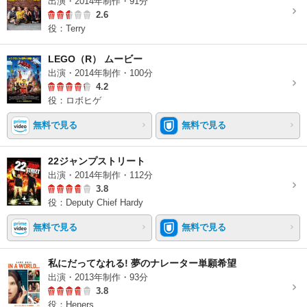
出演・2014年制作・91分
2.6
役：Terry
LEGO（R） ムービー
出演・2014年制作・100分
4.2
役：ロボヒゲ
無料で見る
無料で見る
22ジャンプストリート
出演・2014年制作・112分
3.8
役：Deputy Chief Hardy
無料で見る
無料で見る
私にだってなれる! 夢のナレーター単願希望
出演・2013年制作・93分
3.8
役：Heners