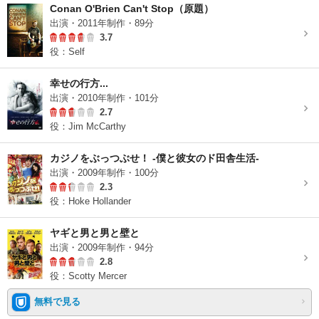
Conan O'Brien Can't Stop（原題）
出演・2011年制作・89分
3.7
役：Self
幸せの行方...
出演・2010年制作・101分
2.7
役：Jim McCarthy
カジノをぶっつぶせ！ -僕と彼女のド田舎生活-
出演・2009年制作・100分
2.3
役：Hoke Hollander
ヤギと男と男と壁と
出演・2009年制作・94分
2.8
役：Scotty Mercer
無料で見る