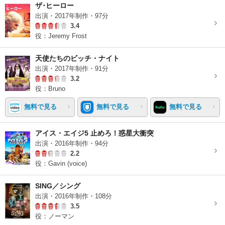
ザ･ヒーロー
出演・2017年制作・97分
3.4
役：Jeremy Frost
天使たちのビッチ・ナイト
出演・2017年制作・91分
3.2
役：Bruno
無料で見る
無料で見る
無料で見る
アイス・エイジ5 止めろ！惑星大衝突
出演・2016年制作・94分
2.2
役：Gavin (voice)
SING／シング
出演・2016年制作・108分
3.5
役：ノーマン