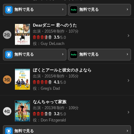
無料で見る
無料で見る
Dearダニー 君へのうた
出演・2015年制作・107分
2位
3.5
/5.0
役：Guy DeLoach
無料で見る
無料で見る
ぼくとアールと彼女のさよなら
出演・2015年制作・105分
3位
4.1
/5.0
役：Greg's Dad
なんちゃって家族
出演・2013年制作・109分
4位
3.2
/5.0
役：Don Fitzgerald
無料で見る