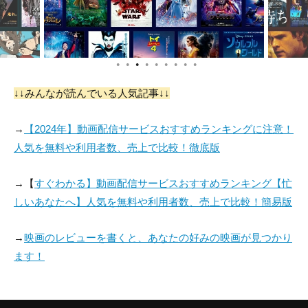
●
●
●
●
●
●
●
●
●
↓↓みんなが読んでいる人気記事↓↓
→
【2024年】動画配信サービスおすすめランキングに注意！
人気を無料や利用者数、売上で比較！徹底版
→【
すぐわかる】動画配信サービスおすすめランキング【忙
しいあなたへ】人気を無料や利用者数、売上で比較！簡易版
→
映画のレビューを書くと、あなたの好みの映画が見つかり
ます！