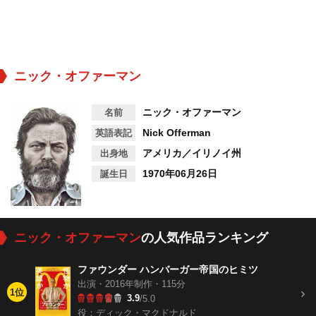
ニック・オファーマン
ニック・オファーマン
名前
Nick Offerman
英語表記
アメリカ／イリノイ州
出身地
1970年06月26日
誕生日
ニック・オファーマン
の人気作品ランキング
ファウンダー ハンバーガー帝国のヒミツ
出演・2016年制作・115分
1位
3.9
/5.0
役：ディック・マクドナルド