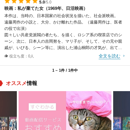
5.0
/5.0
だ上、海岸におきざりにして逃げ、下宿も変え
映画：私が棄てた女（1969年、日活映画）
てしまった。ミツがその後、努の子供を中絶し
本作は、当時の、日本国家の社会状況を描いた、社会派映画。
たことなど知る由もなかった。
遠藤周作の小説と、大分、かけ離れた作品。（遠藤周作は、医者
の役で出演）
図々しい共産党派閥の者たち、を描く、ロシア系の喫茶店でのシ
ーン、次に、日本人の吉岡努を、マリ子が、そして、その兄や親
戚が、いびる、シーン等に、演出した浦山桐郎の才気が、出てい
て、これは、傑作です。
全文を読む
役立ち度：0人
いくつか重ねた重厚な青春大作映画として観ることも可能。
中国系あるいは、韓国系の人たち、が、人数増えているようです
1 ~ 1件 / 1件中
が、日本人を描いた作品、として必見かも。
若い頃に、銀座の名画座：並木座で観た、思い出の映画です。
オススメ
情報