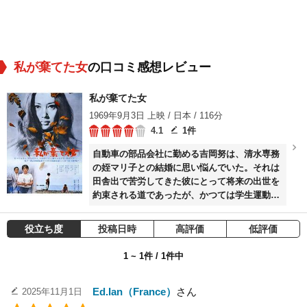
私が棄てた女
の口コミ感想レビュー
私が棄てた女
1969年9月3日 上映 / 日本 / 116分
4.1
1件
自動車の部品会社に勤める吉岡努は、清水専務
の姪マリ子との結婚に思い悩んでいた。それは
田舎出で苦労してきた彼にとって将来の出世を
約束される道であったが、かつては学生運動に
青春の火をたぎらせた自分が、いまは刹那的な
快楽と利益を追うホワイトカラー族の一人にな
役立ち度
投稿日時
高評価
低評価
っている…。ある夜、努は下宿仲間と飲み、ク
ラブの女を抱いた。その女から彼はミツの噂を
1 ~ 1件 / 1件中
聞いて愕然とした。ミツは努が学生時代に遊び
相手として見つけた田舎出の女工だった。愛情
もなく、肉体だけのつながり、将来への希望は
Ed.Ian（France）
さん
2025年11月1日
何もない。努はミツの身体を楽しむだけ楽しん