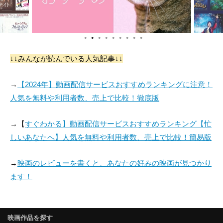
●
●
●
●
●
●
●
●
●
↓↓みんなが読んでいる人気記事↓↓
→
【2024年】動画配信サービスおすすめランキングに注意！
人気を無料や利用者数、売上で比較！徹底版
→【
すぐわかる】動画配信サービスおすすめランキング【忙
しいあなたへ】人気を無料や利用者数、売上で比較！簡易版
→
映画のレビューを書くと、あなたの好みの映画が見つかり
ます！
映画作品を探す